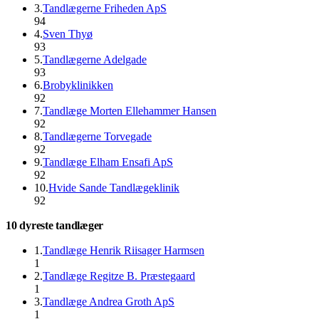
3
.
Tandlægerne Friheden ApS
94
4
.
Sven Thyø
93
5
.
Tandlægerne Adelgade
93
6
.
Brobyklinikken
92
7
.
Tandlæge Morten Ellehammer Hansen
92
8
.
Tandlægerne Torvegade
92
9
.
Tandlæge Elham Ensafi ApS
92
10
.
Hvide Sande Tandlægeklinik
92
10 dyreste tandlæger
1
.
Tandlæge Henrik Riisager Harmsen
1
2
.
Tandlæge Regitze B. Præstegaard
1
3
.
Tandlæge Andrea Groth ApS
1