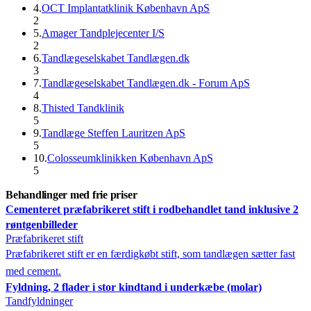
4
.
OCT Implantatklinik København ApS
2
5
.
Amager Tandplejecenter I/S
2
6
.
Tandlægeselskabet Tandlægen.dk
3
7
.
Tandlægeselskabet Tandlægen.dk - Forum ApS
4
8
.
Thisted Tandklinik
5
9
.
Tandlæge Steffen Lauritzen ApS
5
10
.
Colosseumklinikken København ApS
5
Behandlinger med frie priser
Cementeret præfabrikeret stift i rodbehandlet tand inklusive 2
røntgenbilleder
Præfabrikeret stift
Præfabrikeret stift er en færdigkøbt stift, som tandlægen sætter fast
med cement.
Fyldning, 2 flader i stor kindtand i underkæbe (molar)
Tandfyldninger