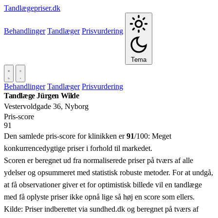
Tandlægepriser.dk
Behandlinger
Tandlæger
Prisvurdering
Tema
Behandlinger
Tandlæger
Prisvurdering
Tandlæge Jürgen Wilde
Vestervoldgade 36, Nyborg
Pris‑score
91
Den samlede pris-score for klinikken er
91
/100:
Meget
konkurrencedygtige priser i forhold til markedet.
Scoren er beregnet ud fra normaliserede priser på tværs af alle
ydelser og opsummeret med statistisk robuste metoder. For at undgå,
at få observationer giver et for optimistisk billede vil en tandlæge
med få oplyste priser ikke opnå lige så høj en score som ellers.
Kilde: Priser indberettet via sundhed.dk og beregnet på tværs af