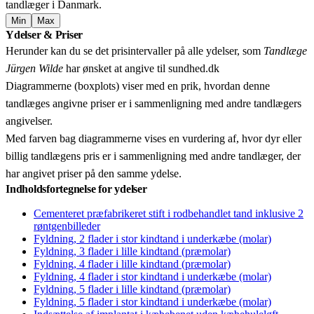
tandlæger i Danmark.
Min
Max
Leaflet
|
© OpenStreetMap contributors © CARTO
Ydelser & Priser
+
Herunder kan du se det prisintervaller på alle ydelser, som
Tandlæge
−
Jürgen Wilde
har ønsket at angive til sundhed.dk
Diagrammerne (boxplots) viser med en prik, hvordan denne
tandlæges angivne priser er i sammenligning med andre tandlægers
angivelser.
Med farven bag diagrammerne vises en vurdering af, hvor dyr eller
billig tandlægens pris er i sammenligning med andre tandlæger, der
har angivet priser på den samme ydelse.
Indholdsfortegnelse for ydelser
Cementeret præfabrikeret stift i rodbehandlet tand inklusive 2
røntgenbilleder
Fyldning, 2 flader i stor kindtand i underkæbe (molar)
Fyldning, 3 flader i lille kindtand (præmolar)
Fyldning, 4 flader i lille kindtand (præmolar)
Fyldning, 4 flader i stor kindtand i underkæbe (molar)
Fyldning, 5 flader i lille kindtand (præmolar)
Fyldning, 5 flader i stor kindtand i underkæbe (molar)