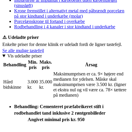
Indsættelse af implantat i kæbebenet uden kæbehuleløft
(sinusløft)
Krone fremstillet i alternativt metal med påbrændt porcelæn
på stor kindtand i underkæbe (molar)
Porcelænskrone til fortand i overkæbe
Rodbehandling i 4 kanaler i stor kindtand i underkæbe
⚠️ Udeladte priser
Enkelte priser for denne klinik er udeladt fordi de ligner tastefejl.
Se alle mulige tastefejl
Vis udeladte priser
Min.
Maks.
Behandling
Årsag
pris
pris
Maksimumprisen er ca. 9× højere end
medianen for ydelsen. Måske skal
Hård
3.000
35.000
maksimumprisen være 3.500 kr. (ligner
bidskinne
kr.
kr.
et ekstra nul og vil være ca. 78× tættere
på medianen)
Behandling: Cementeret præfabrikeret stift i
rodbehandlet tand inklusive 2 røntgenbilleder
Angivet minimal pris kr. 950