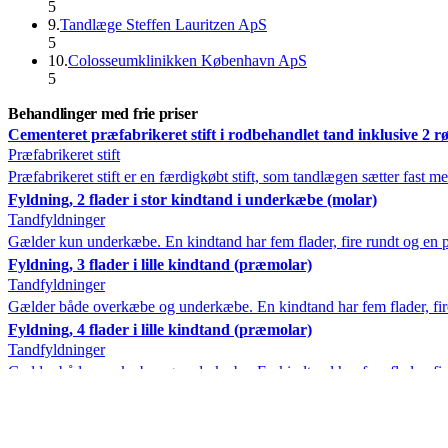
5
9
.
Tandlæge Steffen Lauritzen ApS
5
10
.
Colosseumklinikken København ApS
5
Behandlinger med frie priser
Cementeret præfabrikeret stift i rodbehandlet tand inklusive 2 r
Præfabrikeret stift
Præfabrikeret stift er en færdigkøbt stift, som tandlægen sætter fast m
Fyldning, 2 flader i stor kindtand i underkæbe (molar)
Tandfyldninger
Gælder kun underkæbe. En kindtand har fem flader, fire rundt og en på
Fyldning, 3 flader i lille kindtand (præmolar)
Tandfyldninger
Gælder både overkæbe og underkæbe. En kindtand har fem flader, fire 
Fyldning, 4 flader i lille kindtand (præmolar)
Tandfyldninger
Gælder både overkæbe og underkæbe. En kindtand har fem flader, fire 
Fyldning, 4 flader i stor kindtand i underkæbe (molar)
Tandfyldninger
Gælder kun underkæbe. En kindtand har fem flader, fire rundt og en på