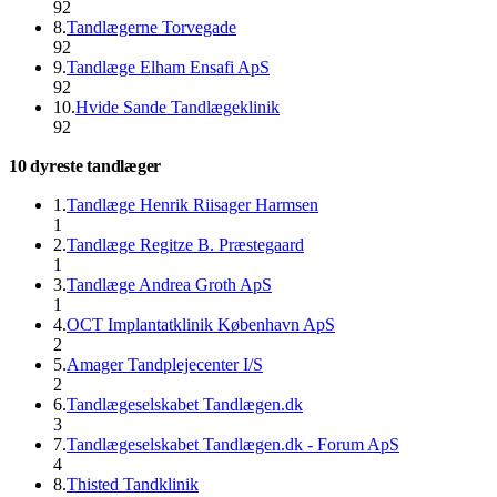
92
8
.
Tandlægerne Torvegade
92
9
.
Tandlæge Elham Ensafi ApS
92
10
.
Hvide Sande Tandlægeklinik
92
10 dyreste tandlæger
1
.
Tandlæge Henrik Riisager Harmsen
1
2
.
Tandlæge Regitze B. Præstegaard
1
3
.
Tandlæge Andrea Groth ApS
1
4
.
OCT Implantatklinik København ApS
2
5
.
Amager Tandplejecenter I/S
2
6
.
Tandlægeselskabet Tandlægen.dk
3
7
.
Tandlægeselskabet Tandlægen.dk - Forum ApS
4
8
.
Thisted Tandklinik