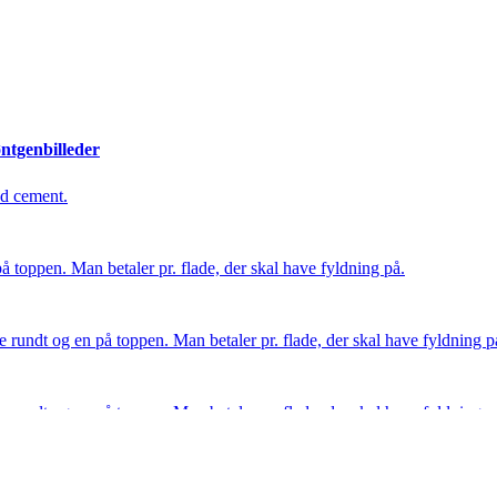
øntgenbilleder
ed cement.
 toppen. Man betaler pr. flade, der skal have fyldning på.
rundt og en på toppen. Man betaler pr. flade, der skal have fyldning p
rundt og en på toppen. Man betaler pr. flade, der skal have fyldning p
 toppen. Man betaler pr. flade, der skal have fyldning på.