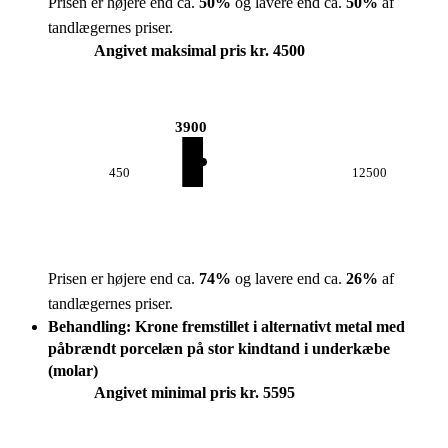
Prisen er højere end ca.
50
%
og lavere end ca.
50
%
af
tandlægernes priser.
Angivet maksimal pris kr. 4500
3900
450
12500
Prisen er højere end ca.
74
%
og lavere end ca.
26
%
af
tandlægernes priser.
Behandling: Krone fremstillet i alternativt metal med
påbrændt porcelæn på stor kindtand i underkæbe
(molar)
Angivet minimal pris kr. 5595