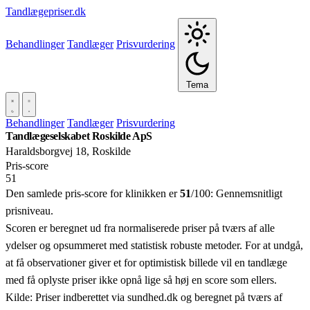
Tandlægepriser.dk
Behandlinger
Tandlæger
Prisvurdering
Tema
Behandlinger
Tandlæger
Prisvurdering
Tandlægeselskabet Roskilde ApS
Haraldsborgvej 18, Roskilde
Pris‑score
51
Den samlede pris-score for klinikken er
51
/100:
Gennemsnitligt
prisniveau.
Scoren er beregnet ud fra normaliserede priser på tværs af alle
ydelser og opsummeret med statistisk robuste metoder. For at undgå,
at få observationer giver et for optimistisk billede vil en tandlæge
med få oplyste priser ikke opnå lige så høj en score som ellers.
Kilde: Priser indberettet via sundhed.dk og beregnet på tværs af