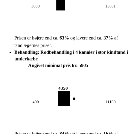
3000
15661
Prisen er højere end ca.
63
%
og lavere end ca.
37
%
af
tandlægernes priser.
Behandling: Rodbehandling i 4 kanaler i stor kindtand i
underkæbe
Angivet minimal pris kr. 5905
4350
400
11100
Prisen er højere end ca.
84
%
og lavere end ca.
16
%
af