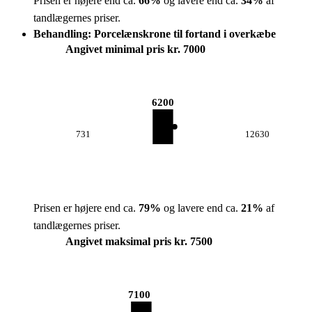
Prisen er højere end ca.
66
%
og lavere end ca.
34
%
af
tandlægernes priser.
Behandling: Porcelænskrone til fortand i overkæbe
Angivet minimal pris kr. 7000
6200
731
12630
Prisen er højere end ca.
79
%
og lavere end ca.
21
%
af
tandlægernes priser.
Angivet maksimal pris kr. 7500
7100