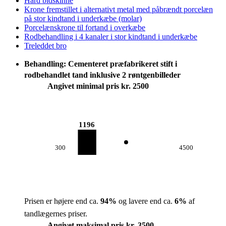
Hård bidskinne
Krone fremstillet i alternativt metal med påbrændt porcelæn
på stor kindtand i underkæbe (molar)
Porcelænskrone til fortand i overkæbe
Rodbehandling i 4 kanaler i stor kindtand i underkæbe
Treleddet bro
Behandling: Cementeret præfabrikeret stift i
rodbehandlet tand inklusive 2 røntgenbilleder
Angivet minimal pris kr. 2500
1196
300
4500
Prisen er højere end ca.
94
%
og lavere end ca.
6
%
af
tandlægernes priser.
Angivet maksimal pris kr. 3500