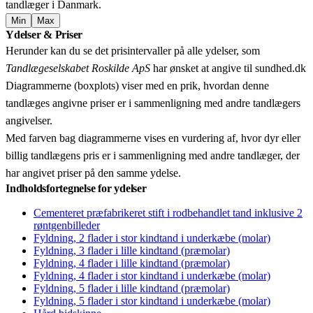
tandlæger i Danmark.
Min
Max
Leaflet
|
© OpenStreetMap contributors © CARTO
Ydelser & Priser
+
Herunder kan du se det prisintervaller på alle ydelser, som
−
Tandlægeselskabet Roskilde ApS
har ønsket at angive til sundhed.dk
Diagrammerne (boxplots) viser med en prik, hvordan denne
tandlæges angivne priser er i sammenligning med andre tandlægers
angivelser.
Med farven bag diagrammerne vises en vurdering af, hvor dyr eller
billig tandlægens pris er i sammenligning med andre tandlæger, der
har angivet priser på den samme ydelse.
Indholdsfortegnelse for ydelser
Cementeret præfabrikeret stift i rodbehandlet tand inklusive 2
røntgenbilleder
Fyldning, 2 flader i stor kindtand i underkæbe (molar)
Fyldning, 3 flader i lille kindtand (præmolar)
Fyldning, 4 flader i lille kindtand (præmolar)
Fyldning, 4 flader i stor kindtand i underkæbe (molar)
Fyldning, 5 flader i lille kindtand (præmolar)
Fyldning, 5 flader i stor kindtand i underkæbe (molar)