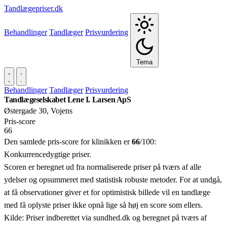
Tandlægepriser.dk
Behandlinger
Tandlæger
Prisvurdering
Tema
Behandlinger
Tandlæger
Prisvurdering
Tandlægeselskabet Lene I. Larsen ApS
Østergade 30, Vojens
Pris‑score
66
Den samlede pris-score for klinikken er
66
/100:
Konkurrencedygtige priser.
Scoren er beregnet ud fra normaliserede priser på tværs af alle
ydelser og opsummeret med statistisk robuste metoder. For at undgå,
at få observationer giver et for optimistisk billede vil en tandlæge
med få oplyste priser ikke opnå lige så høj en score som ellers.
Kilde: Priser indberettet via sundhed.dk og beregnet på tværs af