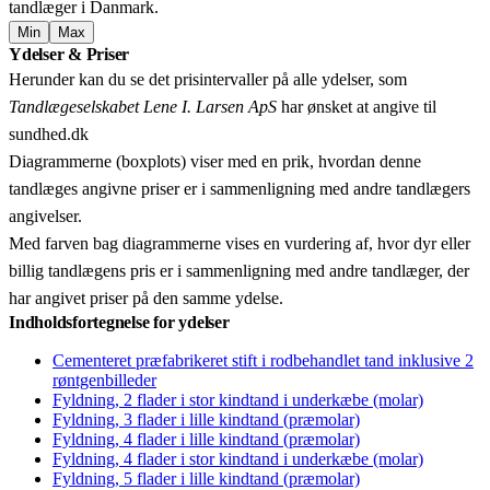
tandlæger i Danmark.
Min
Max
Leaflet
|
© OpenStreetMap contributors © CARTO
Ydelser & Priser
+
Herunder kan du se det prisintervaller på alle ydelser, som
−
Tandlægeselskabet Lene I. Larsen ApS
har ønsket at angive til
sundhed.dk
Diagrammerne (boxplots) viser med en prik, hvordan denne
tandlæges angivne priser er i sammenligning med andre tandlægers
angivelser.
Med farven bag diagrammerne vises en vurdering af, hvor dyr eller
billig tandlægens pris er i sammenligning med andre tandlæger, der
har angivet priser på den samme ydelse.
Indholdsfortegnelse for ydelser
Cementeret præfabrikeret stift i rodbehandlet tand inklusive 2
røntgenbilleder
Fyldning, 2 flader i stor kindtand i underkæbe (molar)
Fyldning, 3 flader i lille kindtand (præmolar)
Fyldning, 4 flader i lille kindtand (præmolar)
Fyldning, 4 flader i stor kindtand i underkæbe (molar)
Fyldning, 5 flader i lille kindtand (præmolar)