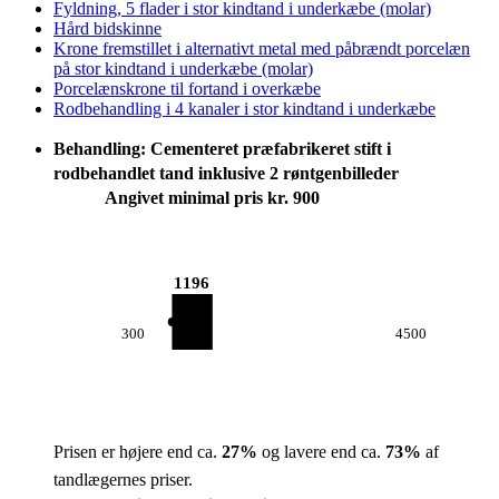
Fyldning, 5 flader i stor kindtand i underkæbe (molar)
Hård bidskinne
Krone fremstillet i alternativt metal med påbrændt porcelæn
på stor kindtand i underkæbe (molar)
Porcelænskrone til fortand i overkæbe
Rodbehandling i 4 kanaler i stor kindtand i underkæbe
Behandling: Cementeret præfabrikeret stift i
rodbehandlet tand inklusive 2 røntgenbilleder
Angivet minimal pris kr. 900
1196
300
4500
Prisen er højere end ca.
27
%
og lavere end ca.
73
%
af
tandlægernes priser.