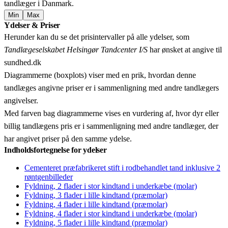
tandlæger i Danmark.
Min
Max
Leaflet
|
© OpenStreetMap contributors © CARTO
Ydelser & Priser
+
Herunder kan du se det prisintervaller på alle ydelser, som
−
Tandlægeselskabet Helsingør Tandcenter I/S
har ønsket at angive til
sundhed.dk
Diagrammerne (boxplots) viser med en prik, hvordan denne
tandlæges angivne priser er i sammenligning med andre tandlægers
angivelser.
Med farven bag diagrammerne vises en vurdering af, hvor dyr eller
billig tandlægens pris er i sammenligning med andre tandlæger, der
har angivet priser på den samme ydelse.
Indholdsfortegnelse for ydelser
Cementeret præfabrikeret stift i rodbehandlet tand inklusive 2
røntgenbilleder
Fyldning, 2 flader i stor kindtand i underkæbe (molar)
Fyldning, 3 flader i lille kindtand (præmolar)
Fyldning, 4 flader i lille kindtand (præmolar)
Fyldning, 4 flader i stor kindtand i underkæbe (molar)
Fyldning, 5 flader i lille kindtand (præmolar)