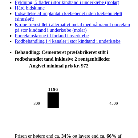
Fyldning, 5 flader i stor kindtand i underkæbe (molar)
Hård bidskinne
Indsættelse af implantat i kæbebenet uden kæbehuleløft
(sinusløft)
Krone fremstillet i alternativt metal med påbrændt porcelæn
på stor kindtand i underkæbe (molar)
Porcelænskrone til fortand i overkæbe
Rodbehandling i 4 kanaler i stor kindtand i underkæbe
Behandling: Cementeret præfabrikeret stift i
rodbehandlet tand inklusive 2 røntgenbilleder
Angivet minimal pris kr. 972
1196
300
4500
Prisen er højere end ca.
34
%
og lavere end ca.
66
%
af