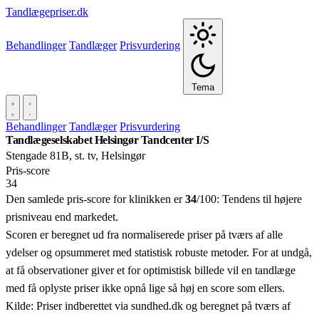
Tandlægepriser.dk
Behandlinger
Tandlæger
Prisvurdering
Tema
Behandlinger
Tandlæger
Prisvurdering
Tandlægeselskabet Helsingør Tandcenter I/S
Stengade 81B, st. tv, Helsingør
Pris‑score
34
Den samlede pris-score for klinikken er
34
/100:
Tendens til højere
prisniveau end markedet.
Scoren er beregnet ud fra normaliserede priser på tværs af alle
ydelser og opsummeret med statistisk robuste metoder. For at undgå,
at få observationer giver et for optimistisk billede vil en tandlæge
med få oplyste priser ikke opnå lige så høj en score som ellers.
Kilde: Priser indberettet via sundhed.dk og beregnet på tværs af