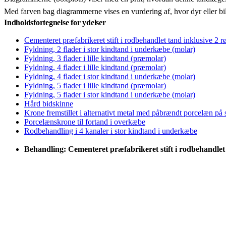
Med farven bag diagrammerne vises en vurdering af, hvor dyr eller bi
Indholdsfortegnelse for ydelser
Cementeret præfabrikeret stift i rodbehandlet tand inklusive 2 r
Fyldning, 2 flader i stor kindtand i underkæbe (molar)
Fyldning, 3 flader i lille kindtand (præmolar)
Fyldning, 4 flader i lille kindtand (præmolar)
Fyldning, 4 flader i stor kindtand i underkæbe (molar)
Fyldning, 5 flader i lille kindtand (præmolar)
Fyldning, 5 flader i stor kindtand i underkæbe (molar)
Hård bidskinne
Krone fremstillet i alternativt metal med påbrændt porcelæn på
Porcelænskrone til fortand i overkæbe
Rodbehandling i 4 kanaler i stor kindtand i underkæbe
Behandling: Cementeret præfabrikeret stift i rodbehandlet 