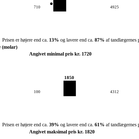
710
4925
Prisen er højere end ca.
13
%
og lavere end ca.
87
%
af tandlægernes p
e (molar)
Angivet minimal pris kr. 1720
1850
100
4312
Prisen er højere end ca.
39
%
og lavere end ca.
61
%
af tandlægernes p
Angivet maksimal pris kr. 1820