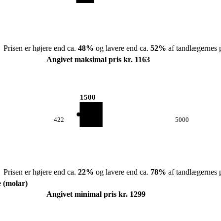
Prisen er højere end ca.
48
%
og lavere end ca.
52
%
af tandlægernes p
Angivet maksimal pris kr. 1163
1500
422
5000
Prisen er højere end ca.
22
%
og lavere end ca.
78
%
af tandlægernes p
e (molar)
Angivet minimal pris kr. 1299