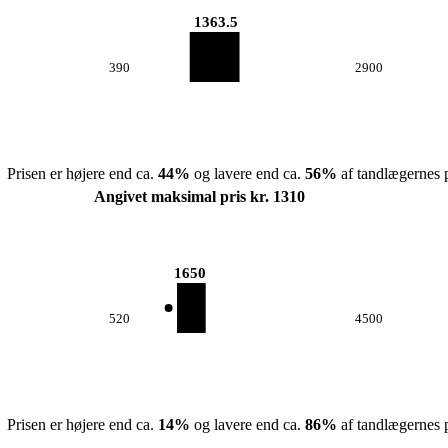
1363.5
390
2900
Prisen er højere end ca.
44
%
og lavere end ca.
56
%
af tandlægernes p
Angivet maksimal pris kr. 1310
1650
520
4500
Prisen er højere end ca.
14
%
og lavere end ca.
86
%
af tandlægernes p