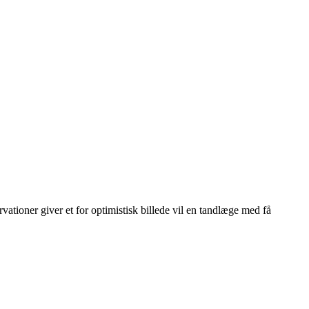
vationer giver et for optimistisk billede vil en tandlæge med få
Leaflet
|
© OpenStreetMap contributors © CARTO