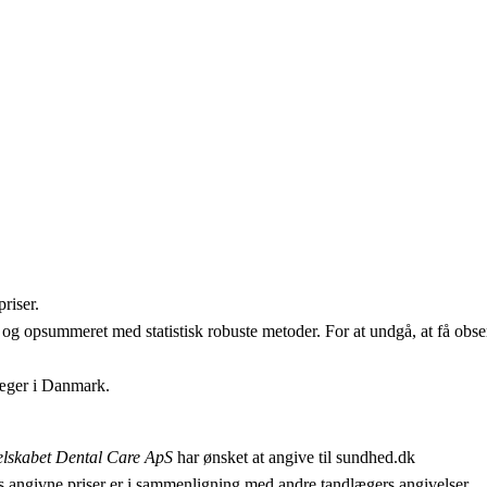
riser.
 og opsummeret med statistisk robuste metoder. For at undgå, at få obser
læger i Danmark.
lskabet Dental Care ApS
har ønsket at angive til sundhed.dk
 angivne priser er i sammenligning med andre tandlægers angivelser.