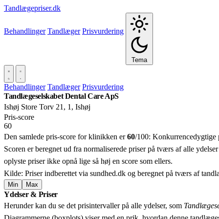
Tandlægepriser.dk
Behandlinger
Tandlæger
Prisvurdering
Tema
Behandlinger
Tandlæger
Prisvurdering
Tandlægeselskabet Dental Care ApS
Ishøj Store Torv 21, 1, Ishøj
Pris‑score
60
Den samlede pris-score for klinikken er
60
/100:
Konkurrencedygtige p
Scoren er beregnet ud fra normaliserede priser på tværs af alle ydelser
oplyste priser ikke opnå lige så høj en score som ellers.
Kilde: Priser indberettet via sundhed.dk og beregnet på tværs af tand
Min
Max
Ydelser & Priser
+
Herunder kan du se det prisintervaller på alle ydelser, som
Tandlægese
−
Diagrammerne (boxplots) viser med en prik, hvordan denne tandlæges