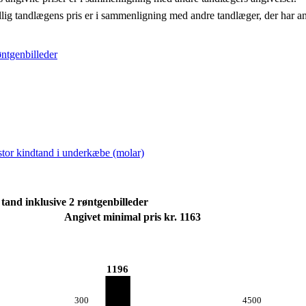
llig tandlægens pris er i sammenligning med andre tandlæger, der har a
øntgenbilleder
 stor kindtand i underkæbe (molar)
tand inklusive 2 røntgenbilleder
Angivet minimal pris kr. 1163
1196
300
4500