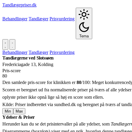
Tandlægepriser.dk
Behandlinger
Tandlæger
Prisvurdering
Tema
Behandlinger
Tandlæger
Prisvurdering
Tandlægerne ved Slotssøen
Fredericiagade 13, Kolding
Pris‑score
80
Den samlede pris-score for klinikken er
80
/100:
Meget konkurrencedygt
Scoren er beregnet ud fra normaliserede priser på tværs af alle ydelser
oplyste priser ikke opnå lige så høj en score som ellers.
Kilde: Priser indberettet via sundhed.dk og beregnet på tværs af tand
Min
Max
Ydelser & Priser
+
Herunder kan du se det prisintervaller på alle ydelser, som
Tandlægern
−
Diagrammerne (boxplots) viser med en prik, hvordan denne tandlæges