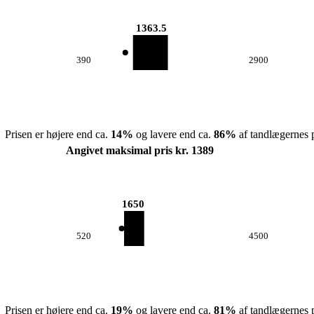
1363.5
390
2900
Prisen er højere end ca.
14
%
og lavere end ca.
86
%
af tandlægernes p
Angivet maksimal pris kr. 1389
1650
520
4500
Prisen er højere end ca.
19
%
og lavere end ca.
81
%
af tandlægernes p