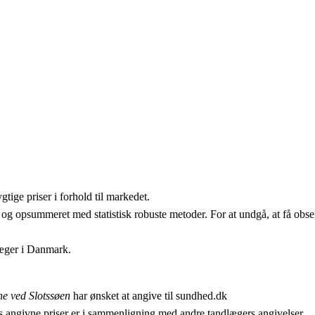
ige priser i forhold til markedet.
 og opsummeret med statistisk robuste metoder. For at undgå, at få obser
læger i Danmark.
e ved Slotssøen
har ønsket at angive til sundhed.dk
 angivne priser er i sammenligning med andre tandlægers angivelser.