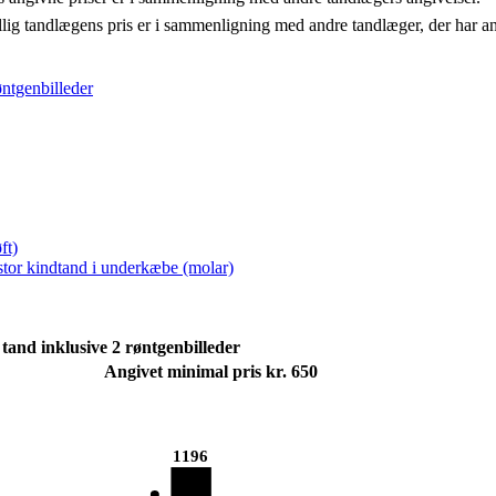
llig tandlægens pris er i sammenligning med andre tandlæger, der har a
øntgenbilleder
ft)
 stor kindtand i underkæbe (molar)
tand inklusive 2 røntgenbilleder
Angivet minimal pris kr. 650
1196