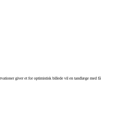
vationer giver et for optimistisk billede vil en tandlæge med få
Leaflet
|
© OpenStreetMap contributors © CARTO