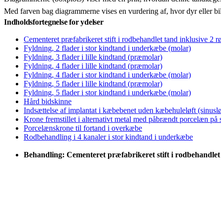
Med farven bag diagrammerne vises en vurdering af, hvor dyr eller bi
Indholdsfortegnelse for ydelser
Cementeret præfabrikeret stift i rodbehandlet tand inklusive 2 r
Fyldning, 2 flader i stor kindtand i underkæbe (molar)
Fyldning, 3 flader i lille kindtand (præmolar)
Fyldning, 4 flader i lille kindtand (præmolar)
Fyldning, 4 flader i stor kindtand i underkæbe (molar)
Fyldning, 5 flader i lille kindtand (præmolar)
Fyldning, 5 flader i stor kindtand i underkæbe (molar)
Hård bidskinne
Indsættelse af implantat i kæbebenet uden kæbehuleløft (sinuslø
Krone fremstillet i alternativt metal med påbrændt porcelæn på
Porcelænskrone til fortand i overkæbe
Rodbehandling i 4 kanaler i stor kindtand i underkæbe
Behandling: Cementeret præfabrikeret stift i rodbehandlet 