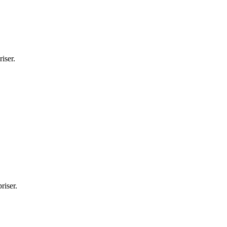
iser.
riser.