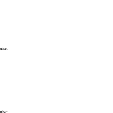
riser.
riser.