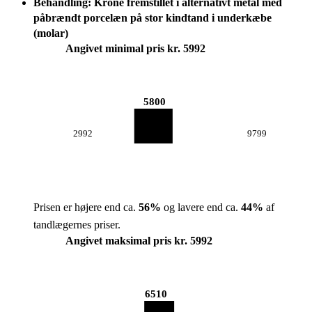
Behandling: Krone fremstillet i alternativt metal med
påbrændt porcelæn på stor kindtand i underkæbe
(molar)
Angivet minimal pris kr. 5992
5800
2992
9799
Prisen er højere end ca.
56
%
og lavere end ca.
44
%
af
tandlægernes priser.
Angivet maksimal pris kr. 5992
6510