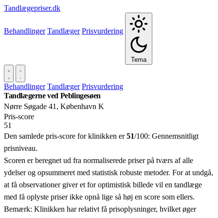
Tandlægepriser.dk
Behandlinger
Tandlæger
Prisvurdering
Tema
Behandlinger
Tandlæger
Prisvurdering
Tandlægerne ved Peblingesøen
Nørre Søgade 41, København K
Pris‑score
51
Den samlede pris-score for klinikken er
51
/100:
Gennemsnitligt
prisniveau.
Scoren er beregnet ud fra normaliserede priser på tværs af alle
ydelser og opsummeret med statistisk robuste metoder. For at undgå,
at få observationer giver et for optimistisk billede vil en tandlæge
med få oplyste priser ikke opnå lige så høj en score som ellers.
Bemærk: Klinikken har relativt få prisoplysninger, hvilket øger