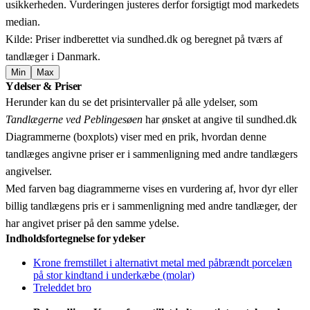
usikkerheden. Vurderingen justeres derfor forsigtigt mod markedets
median.
Kilde: Priser indberettet via sundhed.dk og beregnet på tværs af
tandlæger i Danmark.
Min
Max
Leaflet
|
© OpenStreetMap contributors © CARTO
Ydelser & Priser
+
Herunder kan du se det prisintervaller på alle ydelser, som
−
Tandlægerne ved Peblingesøen
har ønsket at angive til sundhed.dk
Diagrammerne (boxplots) viser med en prik, hvordan denne
tandlæges angivne priser er i sammenligning med andre tandlægers
angivelser.
Med farven bag diagrammerne vises en vurdering af, hvor dyr eller
billig tandlægens pris er i sammenligning med andre tandlæger, der
har angivet priser på den samme ydelse.
Indholdsfortegnelse for ydelser
Krone fremstillet i alternativt metal med påbrændt porcelæn
på stor kindtand i underkæbe (molar)
Treleddet bro