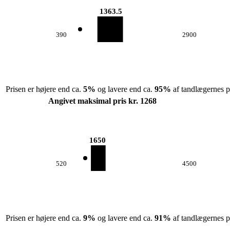
1363.5
390
2900
Prisen er højere end ca.
5
%
og lavere end ca.
95
%
af tandlægernes pr
Angivet maksimal pris kr. 1268
1650
520
4500
Prisen er højere end ca.
9
%
og lavere end ca.
91
%
af tandlægernes pr