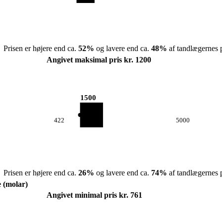
Prisen er højere end ca.
52
%
og lavere end ca.
48
%
af tandlægernes p
Angivet maksimal pris kr. 1200
1500
422
5000
Prisen er højere end ca.
26
%
og lavere end ca.
74
%
af tandlægernes p
e (molar)
Angivet minimal pris kr. 761