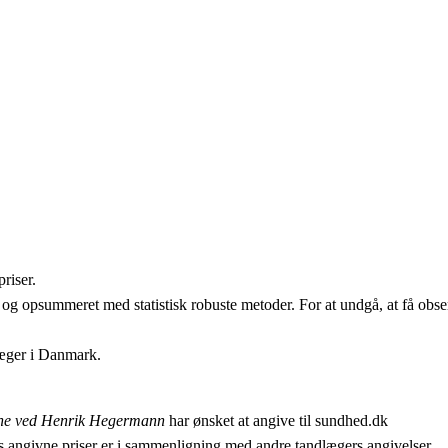
riser.
 og opsummeret med statistisk robuste metoder. For at undgå, at få obser
læger i Danmark.
ne ved Henrik Hegermann
har ønsket at angive til sundhed.dk
 angivne priser er i sammenligning med andre tandlægers angivelser.