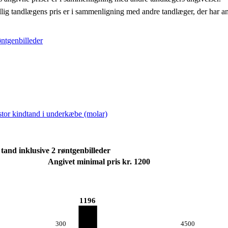
llig tandlægens pris er i sammenligning med andre tandlæger, der har a
øntgenbilleder
 stor kindtand i underkæbe (molar)
tand inklusive 2 røntgenbilleder
Angivet minimal pris kr. 1200
1196
300
4500