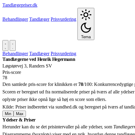
Tandlægepriser.dk
Behandlinger
Tandlæger
Prisvurdering
Tema
Behandlinger
Tandlæger
Prisvurdering
Tandlægerne ved Henrik Hegermann
Løgstørvej 3, Randers SV
Pris‑score
78
Den samlede pris-score for klinikken er
78
/100:
Konkurrencedygtige p
Scoren er beregnet ud fra normaliserede priser på tværs af alle ydelser
oplyste priser ikke opnå lige så høj en score som ellers.
Kilde: Priser indberettet via sundhed.dk og beregnet på tværs af tand
Min
Max
Ydelser & Priser
+
Herunder kan du se det prisintervaller på alle ydelser, som
Tandlæger
−
Diagrammerne (boxplots) viser med en prik, hvordan denne tandlæges