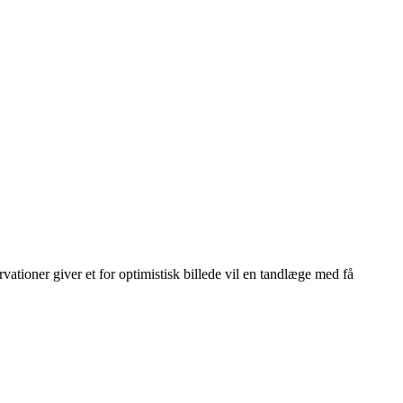
vationer giver et for optimistisk billede vil en tandlæge med få
Leaflet
|
© OpenStreetMap contributors © CARTO