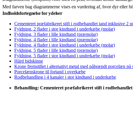
Med farven bag diagrammerne vises en vurdering af, hvor dyr eller bi
Indholdsfortegnelse for ydelser
Cementeret præfabrikeret stift i rodbehandlet tand inklusive 2 r
Fyldning, 2 flader i stor kindtand i underkæbe (molar)
Fyldning, 3 flader i lille kindtand (præmolar)
Fyldning, 4 flader i lille kindtand (præmolar)
Fyldning, 4 flader i stor kindtand i underkæbe (molar)
Fyldning, 5 flader i lille kindtand (præmolar)
Fyldning, 5 flader i stor kindtand i underkæbe (molar)
Hård bidskinne
Krone fremstillet i alternativt metal med påbrændt porcelæn på
Porcelænskrone til fortand i overkæbe
Rodbehandling i 4 kanaler i stor kindtand i underkæbe
Behandling: Cementeret præfabrikeret stift i rodbehandlet 