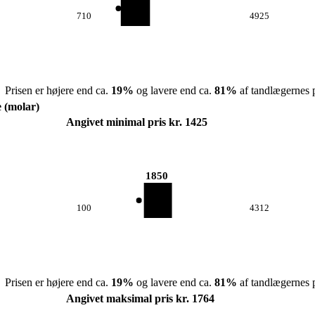
710
4925
Prisen er højere end ca.
19
%
og lavere end ca.
81
%
af tandlægernes p
e (molar)
Angivet minimal pris kr. 1425
1850
100
4312
Prisen er højere end ca.
19
%
og lavere end ca.
81
%
af tandlægernes p
Angivet maksimal pris kr. 1764