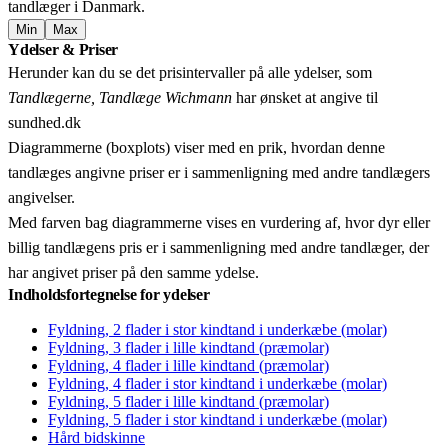
tandlæger i Danmark.
Min
Max
Leaflet
|
© OpenStreetMap contributors © CARTO
Ydelser & Priser
+
Herunder kan du se det prisintervaller på alle ydelser, som
−
Tandlægerne, Tandlæge Wichmann
har ønsket at angive til
sundhed.dk
Diagrammerne (boxplots) viser med en prik, hvordan denne
tandlæges angivne priser er i sammenligning med andre tandlægers
angivelser.
Med farven bag diagrammerne vises en vurdering af, hvor dyr eller
billig tandlægens pris er i sammenligning med andre tandlæger, der
har angivet priser på den samme ydelse.
Indholdsfortegnelse for ydelser
Fyldning, 2 flader i stor kindtand i underkæbe (molar)
Fyldning, 3 flader i lille kindtand (præmolar)
Fyldning, 4 flader i lille kindtand (præmolar)
Fyldning, 4 flader i stor kindtand i underkæbe (molar)
Fyldning, 5 flader i lille kindtand (præmolar)
Fyldning, 5 flader i stor kindtand i underkæbe (molar)
Hård bidskinne