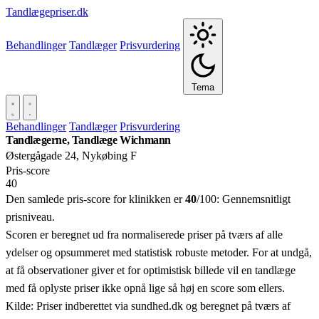
Tandlægepriser.dk
Behandlinger
Tandlæger
Prisvurdering
Tema
Behandlinger
Tandlæger
Prisvurdering
Tandlægerne, Tandlæge Wichmann
Østergågade 24, Nykøbing F
Pris‑score
40
Den samlede pris-score for klinikken er
40
/100:
Gennemsnitligt
prisniveau.
Scoren er beregnet ud fra normaliserede priser på tværs af alle
ydelser og opsummeret med statistisk robuste metoder. For at undgå,
at få observationer giver et for optimistisk billede vil en tandlæge
med få oplyste priser ikke opnå lige så høj en score som ellers.
Kilde: Priser indberettet via sundhed.dk og beregnet på tværs af