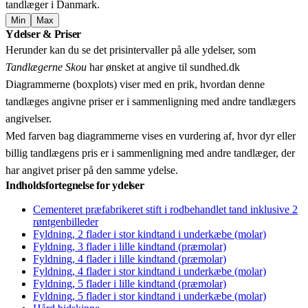
tandlæger i Danmark.
Min
Max
Leaflet
|
© OpenStreetMap contributors © CARTO
Ydelser & Priser
+
Herunder kan du se det prisintervaller på alle ydelser, som
−
Tandlægerne Skou
har ønsket at angive til sundhed.dk
Diagrammerne (boxplots) viser med en prik, hvordan denne
tandlæges angivne priser er i sammenligning med andre tandlægers
angivelser.
Med farven bag diagrammerne vises en vurdering af, hvor dyr eller
billig tandlægens pris er i sammenligning med andre tandlæger, der
har angivet priser på den samme ydelse.
Indholdsfortegnelse for ydelser
Cementeret præfabrikeret stift i rodbehandlet tand inklusive 2
røntgenbilleder
Fyldning, 2 flader i stor kindtand i underkæbe (molar)
Fyldning, 3 flader i lille kindtand (præmolar)
Fyldning, 4 flader i lille kindtand (præmolar)
Fyldning, 4 flader i stor kindtand i underkæbe (molar)
Fyldning, 5 flader i lille kindtand (præmolar)
Fyldning, 5 flader i stor kindtand i underkæbe (molar)