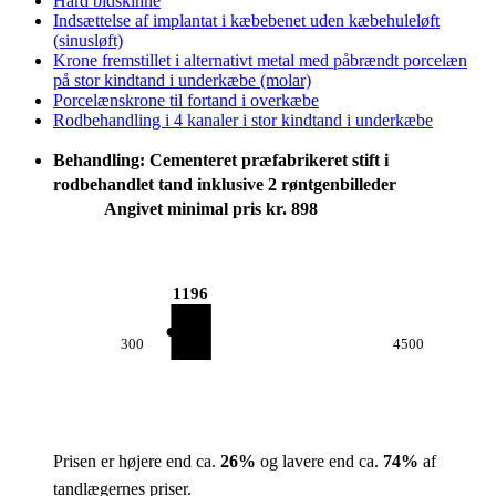
Hård bidskinne
Indsættelse af implantat i kæbebenet uden kæbehuleløft
(sinusløft)
Krone fremstillet i alternativt metal med påbrændt porcelæn
på stor kindtand i underkæbe (molar)
Porcelænskrone til fortand i overkæbe
Rodbehandling i 4 kanaler i stor kindtand i underkæbe
Behandling: Cementeret præfabrikeret stift i
rodbehandlet tand inklusive 2 røntgenbilleder
Angivet minimal pris kr. 898
1196
300
4500
Prisen er højere end ca.
26
%
og lavere end ca.
74
%
af
tandlægernes priser.