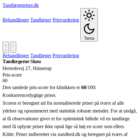
Tandlægepriser.dk
Behandlinger
Tandlæger
Prisvurdering
Tema
Behandlinger
Tandlæger
Prisvurdering
Tandlægerne Skou
Herredsvej 27, Hinnerup
Pris‑score
60
Den samlede pris-score for klinikken er
60
/100:
Konkurrencedygtige priser.
Scoren er beregnet ud fra normaliserede priser på tværs af alle
ydelser og opsummeret med statistisk robuste metoder. For at undgå,
at få observationer giver et for optimistisk billede vil en tandlæge
med få oplyste priser ikke opnå lige så høj en score som ellers.
Kilde: Priser indberettet via sundhed.dk og beregnet på tværs af