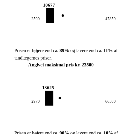
10677
2500
47859
Prisen er højere end ca.
89
%
og lavere end ca.
11
%
af
tandlægernes priser.
Angivet maksimal pris kr. 23500
13625
2970
66500
Prisen er højere end ca.
90
%
og lavere end ca.
10
%
af