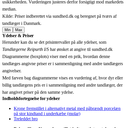
usikkerheden. Vurderingen justeres derfor forsigtigt mod markedets
median.
Kilde: Priser indberettet via sundhed.dk og beregnet på tværs af
tandlæger i Danmark.
Min
Max
Leaflet
|
© OpenStreetMap contributors © CARTO
Ydelser & Priser
+
Herunder kan du se det prisintervaller på alle ydelser, som
−
Tandlægerne Reipurth I/S
har ønsket at angive til sundhed.dk
Diagrammerne (boxplots) viser med en prik, hvordan denne
tandlæges angivne priser er i sammenligning med andre tandlægers
angivelser.
Med farven bag diagrammerne vises en vurdering af, hvor dyr eller
billig tandlægens pris er i sammenligning med andre tandlæger, der
har angivet priser på den samme ydelse.
Indholdsfortegnelse for ydelser
Krone fremstillet i alternativt metal med påbrændt porcelæn
på stor kindtand i underkæbe (molar)
Treleddet bro