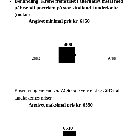
Behandling: Krone fremstillet i alternativt metal med
påbrændt porcelæn på stor kindtand i underkæbe
(molar)
Angivet minimal pris kr. 6450
5800
2992
9799
Prisen er højere end ca.
72
%
og lavere end ca.
28
%
af
tandlægernes priser.
Angivet maksimal pris kr. 6550
6510