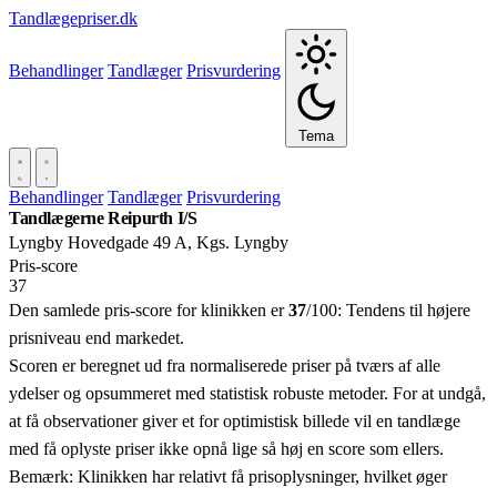
Tandlægepriser.dk
Behandlinger
Tandlæger
Prisvurdering
Tema
Behandlinger
Tandlæger
Prisvurdering
Tandlægerne Reipurth I/S
Lyngby Hovedgade 49 A, Kgs. Lyngby
Pris‑score
37
Den samlede pris-score for klinikken er
37
/100:
Tendens til højere
prisniveau end markedet.
Scoren er beregnet ud fra normaliserede priser på tværs af alle
ydelser og opsummeret med statistisk robuste metoder. For at undgå,
at få observationer giver et for optimistisk billede vil en tandlæge
med få oplyste priser ikke opnå lige så høj en score som ellers.
Bemærk: Klinikken har relativt få prisoplysninger, hvilket øger