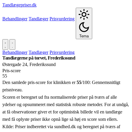
Tandlægepriser.dk
Behandlinger
Tandlæger
Prisvurdering
Tema
Behandlinger
Tandlæger
Prisvurdering
Tandlægerne på torvet, Frederikssund
Østergade 24, Frederikssund
Pris‑score
55
Den samlede pris-score for klinikken er
55
/100:
Gennemsnitligt
prisniveau.
Scoren er beregnet ud fra normaliserede priser på tværs af alle
ydelser og opsummeret med statistisk robuste metoder. For at undgå,
at få observationer giver et for optimistisk billede vil en tandlæge
med få oplyste priser ikke opnå lige så høj en score som ellers.
Kilde: Priser indberettet via sundhed.dk og beregnet på tværs af