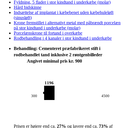
Fyldning, 5 flader i stor kindtand i underkæbe (molar)
Hård bidskinne
Indsættelse af implantat i kæbebenet uden kæbehuleløft
(sinusløft)
Krone fremstillet i alternativt metal med påbrændt porcelæn
på stor kindtand i underkæbe (molar)
Porcelænskrone til fortand i overkæbe
Rodbehandling i 4 kanaler i stor kindtand i underkæbe
Behandling: Cementeret præfabrikeret stift i
rodbehandlet tand inklusive 2 røntgenbilleder
Angivet minimal pris kr. 900
1196
300
4500
Prisen er højere end ca.
27
%
og lavere end ca.
73
%
af