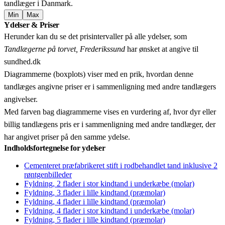
tandlæger i Danmark.
Min
Max
Leaflet
|
© OpenStreetMap contributors © CARTO
Ydelser & Priser
+
Herunder kan du se det prisintervaller på alle ydelser, som
−
Tandlægerne på torvet, Frederikssund
har ønsket at angive til
sundhed.dk
Diagrammerne (boxplots) viser med en prik, hvordan denne
tandlæges angivne priser er i sammenligning med andre tandlægers
angivelser.
Med farven bag diagrammerne vises en vurdering af, hvor dyr eller
billig tandlægens pris er i sammenligning med andre tandlæger, der
har angivet priser på den samme ydelse.
Indholdsfortegnelse for ydelser
Cementeret præfabrikeret stift i rodbehandlet tand inklusive 2
røntgenbilleder
Fyldning, 2 flader i stor kindtand i underkæbe (molar)
Fyldning, 3 flader i lille kindtand (præmolar)
Fyldning, 4 flader i lille kindtand (præmolar)
Fyldning, 4 flader i stor kindtand i underkæbe (molar)
Fyldning, 5 flader i lille kindtand (præmolar)