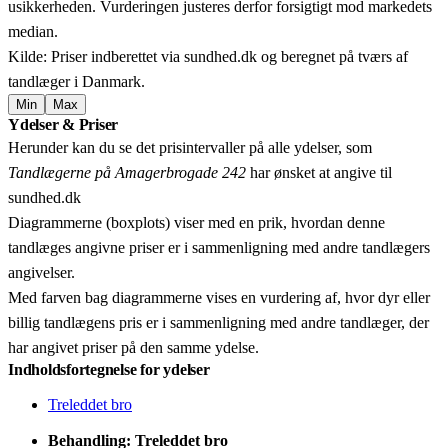
usikkerheden. Vurderingen justeres derfor forsigtigt mod markedets
median.
Kilde: Priser indberettet via sundhed.dk og beregnet på tværs af
tandlæger i Danmark.
Min
Max
Leaflet
|
© OpenStreetMap contributors © CARTO
Ydelser & Priser
+
Herunder kan du se det prisintervaller på alle ydelser, som
−
Tandlægerne på Amagerbrogade 242
har ønsket at angive til
sundhed.dk
Diagrammerne (boxplots) viser med en prik, hvordan denne
tandlæges angivne priser er i sammenligning med andre tandlægers
angivelser.
Med farven bag diagrammerne vises en vurdering af, hvor dyr eller
billig tandlægens pris er i sammenligning med andre tandlæger, der
har angivet priser på den samme ydelse.
Indholdsfortegnelse for ydelser
Treleddet bro
Behandling: Treleddet bro