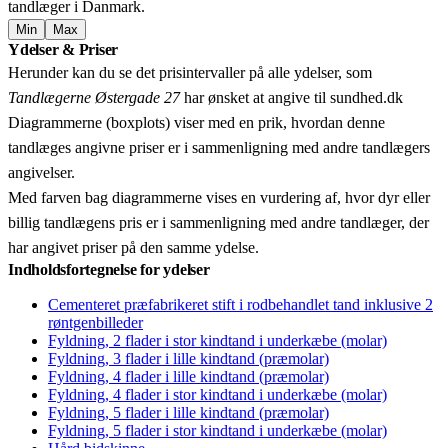
tandlæger i Danmark.
Min
Max
Leaflet
|
© OpenStreetMap contributors © CARTO
Ydelser & Priser
+
Herunder kan du se det prisintervaller på alle ydelser, som
−
Tandlægerne Østergade 27
har ønsket at angive til sundhed.dk
Diagrammerne (boxplots) viser med en prik, hvordan denne
tandlæges angivne priser er i sammenligning med andre tandlægers
angivelser.
Med farven bag diagrammerne vises en vurdering af, hvor dyr eller
billig tandlægens pris er i sammenligning med andre tandlæger, der
har angivet priser på den samme ydelse.
Indholdsfortegnelse for ydelser
Cementeret præfabrikeret stift i rodbehandlet tand inklusive 2
røntgenbilleder
Fyldning, 2 flader i stor kindtand i underkæbe (molar)
Fyldning, 3 flader i lille kindtand (præmolar)
Fyldning, 4 flader i lille kindtand (præmolar)
Fyldning, 4 flader i stor kindtand i underkæbe (molar)
Fyldning, 5 flader i lille kindtand (præmolar)
Fyldning, 5 flader i stor kindtand i underkæbe (molar)