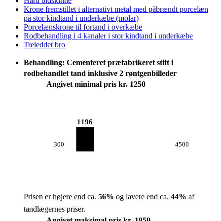
Hård bidskinne
Krone fremstillet i alternativt metal med påbrændt porcelæn
på stor kindtand i underkæbe (molar)
Porcelænskrone til fortand i overkæbe
Rodbehandling i 4 kanaler i stor kindtand i underkæbe
Treleddet bro
Behandling: Cementeret præfabrikeret stift i
rodbehandlet tand inklusive 2 røntgenbilleder
Angivet minimal pris kr. 1250
1196
300
4500
Prisen er højere end ca.
56
%
og lavere end ca.
44
%
af
tandlægernes priser.
Angivet maksimal pris kr. 1850