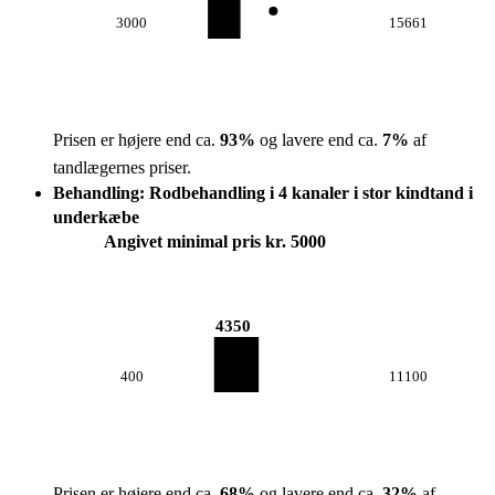
3000
15661
Prisen er højere end ca.
93
%
og lavere end ca.
7
%
af
tandlægernes priser.
Behandling: Rodbehandling i 4 kanaler i stor kindtand i
underkæbe
Angivet minimal pris kr. 5000
4350
400
11100
Prisen er højere end ca.
68
%
og lavere end ca.
32
%
af