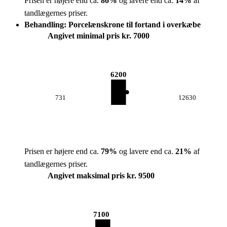
Prisen er højere end ca.
86
%
og lavere end ca.
14
%
af
tandlægernes priser.
Behandling: Porcelænskrone til fortand i overkæbe
Angivet minimal pris kr. 7000
6200
731
12630
Prisen er højere end ca.
79
%
og lavere end ca.
21
%
af
tandlægernes priser.
Angivet maksimal pris kr. 9500
7100