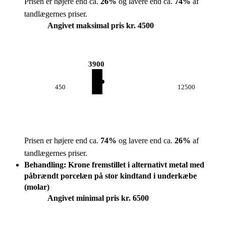
Prisen er højere end ca.
26
%
og lavere end ca.
74
%
af
tandlægernes priser.
Angivet maksimal pris kr. 4500
3900
450
12500
Prisen er højere end ca.
74
%
og lavere end ca.
26
%
af
tandlægernes priser.
Behandling: Krone fremstillet i alternativt metal med
påbrændt porcelæn på stor kindtand i underkæbe
(molar)
Angivet minimal pris kr. 6500