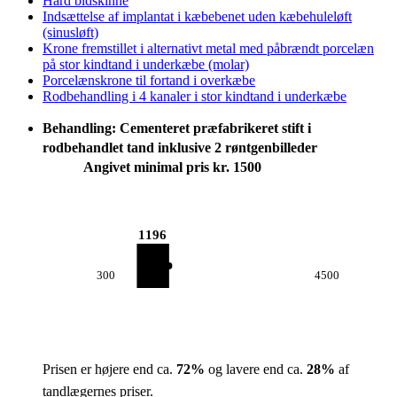
Hård bidskinne
Indsættelse af implantat i kæbebenet uden kæbehuleløft
(sinusløft)
Krone fremstillet i alternativt metal med påbrændt porcelæn
på stor kindtand i underkæbe (molar)
Porcelænskrone til fortand i overkæbe
Rodbehandling i 4 kanaler i stor kindtand i underkæbe
Behandling: Cementeret præfabrikeret stift i
rodbehandlet tand inklusive 2 røntgenbilleder
Angivet minimal pris kr. 1500
1196
300
4500
Prisen er højere end ca.
72
%
og lavere end ca.
28
%
af
tandlægernes priser.