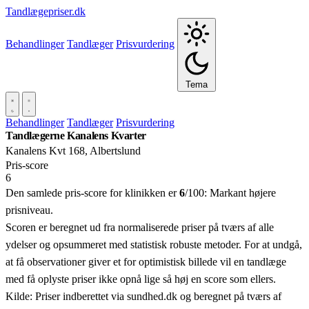
Tandlægepriser.dk
Behandlinger
Tandlæger
Prisvurdering
Tema
Behandlinger
Tandlæger
Prisvurdering
Tandlægerne Kanalens Kvarter
Kanalens Kvt 168, Albertslund
Pris‑score
6
Den samlede pris-score for klinikken er
6
/100:
Markant højere
prisniveau.
Scoren er beregnet ud fra normaliserede priser på tværs af alle
ydelser og opsummeret med statistisk robuste metoder. For at undgå,
at få observationer giver et for optimistisk billede vil en tandlæge
med få oplyste priser ikke opnå lige så høj en score som ellers.
Kilde: Priser indberettet via sundhed.dk og beregnet på tværs af