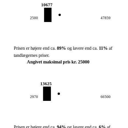
10677
2500
47859
Prisen er højere end ca.
89
%
og lavere end ca.
11
%
af
tandlægernes priser.
Angivet maksimal pris kr. 25000
13625
2970
66500
Prisen er højere end ca.
94
%
og lavere end ca.
6
%
af