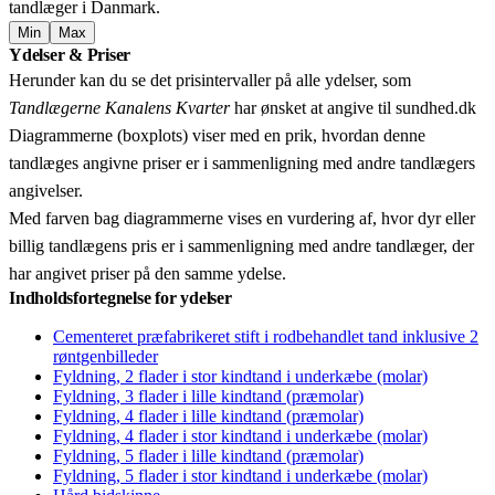
tandlæger i Danmark.
Min
Max
Leaflet
|
© OpenStreetMap contributors © CARTO
Ydelser & Priser
+
Herunder kan du se det prisintervaller på alle ydelser, som
−
Tandlægerne Kanalens Kvarter
har ønsket at angive til sundhed.dk
Diagrammerne (boxplots) viser med en prik, hvordan denne
tandlæges angivne priser er i sammenligning med andre tandlægers
angivelser.
Med farven bag diagrammerne vises en vurdering af, hvor dyr eller
billig tandlægens pris er i sammenligning med andre tandlæger, der
har angivet priser på den samme ydelse.
Indholdsfortegnelse for ydelser
Cementeret præfabrikeret stift i rodbehandlet tand inklusive 2
røntgenbilleder
Fyldning, 2 flader i stor kindtand i underkæbe (molar)
Fyldning, 3 flader i lille kindtand (præmolar)
Fyldning, 4 flader i lille kindtand (præmolar)
Fyldning, 4 flader i stor kindtand i underkæbe (molar)
Fyldning, 5 flader i lille kindtand (præmolar)
Fyldning, 5 flader i stor kindtand i underkæbe (molar)