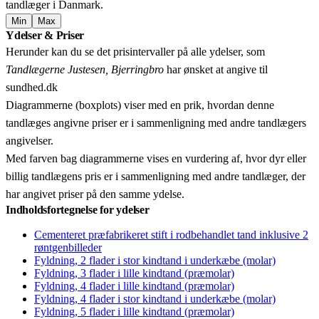
tandlæger i Danmark.
Min
Max
Leaflet
|
© OpenStreetMap contributors © CARTO
Ydelser & Priser
+
Herunder kan du se det prisintervaller på alle ydelser, som
−
Tandlægerne Justesen, Bjerringbro
har ønsket at angive til
sundhed.dk
Diagrammerne (boxplots) viser med en prik, hvordan denne
tandlæges angivne priser er i sammenligning med andre tandlægers
angivelser.
Med farven bag diagrammerne vises en vurdering af, hvor dyr eller
billig tandlægens pris er i sammenligning med andre tandlæger, der
har angivet priser på den samme ydelse.
Indholdsfortegnelse for ydelser
Cementeret præfabrikeret stift i rodbehandlet tand inklusive 2
røntgenbilleder
Fyldning, 2 flader i stor kindtand i underkæbe (molar)
Fyldning, 3 flader i lille kindtand (præmolar)
Fyldning, 4 flader i lille kindtand (præmolar)
Fyldning, 4 flader i stor kindtand i underkæbe (molar)
Fyldning, 5 flader i lille kindtand (præmolar)