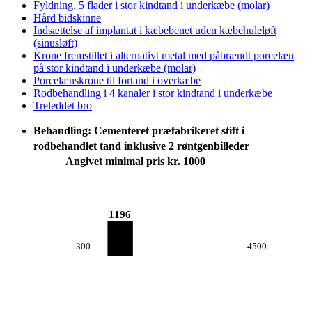
Fyldning, 5 flader i stor kindtand i underkæbe (molar)
Hård bidskinne
Indsættelse af implantat i kæbebenet uden kæbehuleløft
(sinusløft)
Krone fremstillet i alternativt metal med påbrændt porcelæn
på stor kindtand i underkæbe (molar)
Porcelænskrone til fortand i overkæbe
Rodbehandling i 4 kanaler i stor kindtand i underkæbe
Treleddet bro
Behandling: Cementeret præfabrikeret stift i
rodbehandlet tand inklusive 2 røntgenbilleder
Angivet minimal pris kr. 1000
1196
300
4500