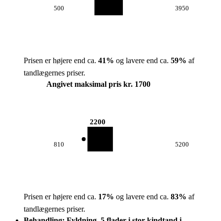
500
3950
Prisen er højere end ca.
41
%
og lavere end ca.
59
%
af
tandlægernes priser.
Angivet maksimal pris kr. 1700
2200
810
5200
Prisen er højere end ca.
17
%
og lavere end ca.
83
%
af
tandlægernes priser.
Behandling: Fyldning, 5 flader i stor kindtand i