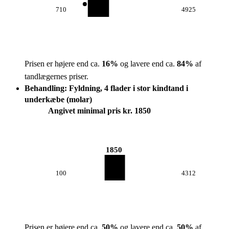
710
4925
Prisen er højere end ca.
16
%
og lavere end ca.
84
%
af
tandlægernes priser.
Behandling: Fyldning, 4 flader i stor kindtand i
underkæbe (molar)
Angivet minimal pris kr. 1850
1850
100
4312
Prisen er højere end ca.
50
%
og lavere end ca.
50
%
af