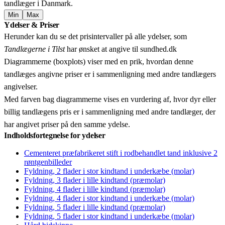
tandlæger i Danmark.
Min
Max
Leaflet
|
© OpenStreetMap contributors © CARTO
Ydelser & Priser
+
Herunder kan du se det prisintervaller på alle ydelser, som
−
Tandlægerne i Tilst
har ønsket at angive til sundhed.dk
Diagrammerne (boxplots) viser med en prik, hvordan denne
tandlæges angivne priser er i sammenligning med andre tandlægers
angivelser.
Med farven bag diagrammerne vises en vurdering af, hvor dyr eller
billig tandlægens pris er i sammenligning med andre tandlæger, der
har angivet priser på den samme ydelse.
Indholdsfortegnelse for ydelser
Cementeret præfabrikeret stift i rodbehandlet tand inklusive 2
røntgenbilleder
Fyldning, 2 flader i stor kindtand i underkæbe (molar)
Fyldning, 3 flader i lille kindtand (præmolar)
Fyldning, 4 flader i lille kindtand (præmolar)
Fyldning, 4 flader i stor kindtand i underkæbe (molar)
Fyldning, 5 flader i lille kindtand (præmolar)
Fyldning, 5 flader i stor kindtand i underkæbe (molar)