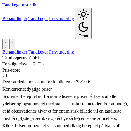
Tandlægepriser.dk
Behandlinger
Tandlæger
Prisvurdering
Tema
Behandlinger
Tandlæger
Prisvurdering
Tandlægerne i Tilst
Torstilgårdsvej 12, Tilst
Pris‑score
73
Den samlede pris-score for klinikken er
73
/100:
Konkurrencedygtige priser.
Scoren er beregnet ud fra normaliserede priser på tværs af alle
ydelser og opsummeret med statistisk robuste metoder. For at undgå,
at få observationer giver et for optimistisk billede vil en tandlæge
med få oplyste priser ikke opnå lige så høj en score som ellers.
Kilde: Priser indberettet via sundhed.dk og beregnet på tværs af