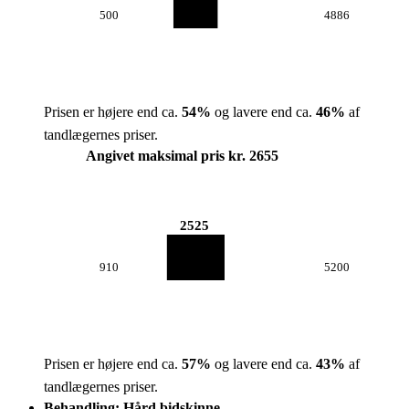
500
4886
Prisen er højere end ca.
54
%
og lavere end ca.
46
%
af
tandlægernes priser.
Angivet maksimal pris kr. 2655
2525
910
5200
Prisen er højere end ca.
57
%
og lavere end ca.
43
%
af
tandlægernes priser.
Behandling: Hård bidskinne