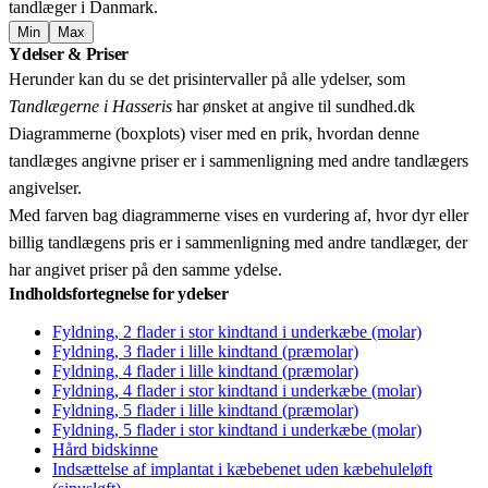
tandlæger i Danmark.
Min
Max
Leaflet
|
© OpenStreetMap contributors © CARTO
Ydelser & Priser
+
Herunder kan du se det prisintervaller på alle ydelser, som
−
Tandlægerne i Hasseris
har ønsket at angive til sundhed.dk
Diagrammerne (boxplots) viser med en prik, hvordan denne
tandlæges angivne priser er i sammenligning med andre tandlægers
angivelser.
Med farven bag diagrammerne vises en vurdering af, hvor dyr eller
billig tandlægens pris er i sammenligning med andre tandlæger, der
har angivet priser på den samme ydelse.
Indholdsfortegnelse for ydelser
Fyldning, 2 flader i stor kindtand i underkæbe (molar)
Fyldning, 3 flader i lille kindtand (præmolar)
Fyldning, 4 flader i lille kindtand (præmolar)
Fyldning, 4 flader i stor kindtand i underkæbe (molar)
Fyldning, 5 flader i lille kindtand (præmolar)
Fyldning, 5 flader i stor kindtand i underkæbe (molar)
Hård bidskinne
Indsættelse af implantat i kæbebenet uden kæbehuleløft