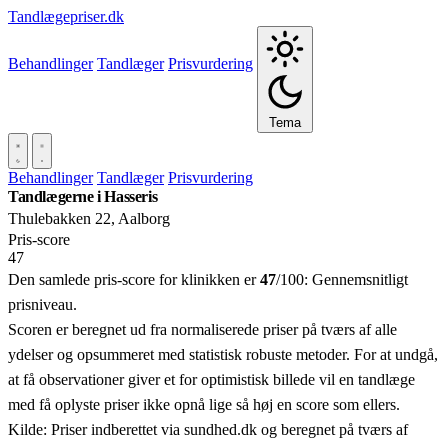
Tandlægepriser.dk
Behandlinger
Tandlæger
Prisvurdering
Tema
Behandlinger
Tandlæger
Prisvurdering
Tandlægerne i Hasseris
Thulebakken 22, Aalborg
Pris‑score
47
Den samlede pris-score for klinikken er
47
/100:
Gennemsnitligt
prisniveau.
Scoren er beregnet ud fra normaliserede priser på tværs af alle
ydelser og opsummeret med statistisk robuste metoder. For at undgå,
at få observationer giver et for optimistisk billede vil en tandlæge
med få oplyste priser ikke opnå lige så høj en score som ellers.
Kilde: Priser indberettet via sundhed.dk og beregnet på tværs af