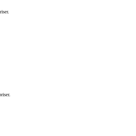
iser.
riser.