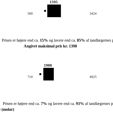
1595
500
3424
Prisen er højere end ca.
15
%
og lavere end ca.
85
%
af tandlægernes p
Angivet maksimal pris kr. 1398
1900
710
4925
Prisen er højere end ca.
7
%
og lavere end ca.
93
%
af tandlægernes pr
e (molar)