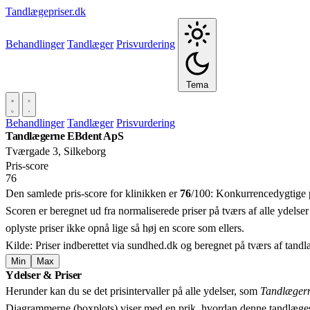
Tandlægepriser.dk
Behandlinger
Tandlæger
Prisvurdering
Tema
Behandlinger
Tandlæger
Prisvurdering
Tandlægerne EBdent ApS
Tværgade 3, Silkeborg
Pris‑score
76
Den samlede pris-score for klinikken er
76
/100:
Konkurrencedygtige p
Scoren er beregnet ud fra normaliserede priser på tværs af alle ydelser
oplyste priser ikke opnå lige så høj en score som ellers.
Kilde: Priser indberettet via sundhed.dk og beregnet på tværs af tand
Min
Max
Ydelser & Priser
+
Herunder kan du se det prisintervaller på alle ydelser, som
Tandlæger
−
Diagrammerne (boxplots) viser med en prik, hvordan denne tandlæges