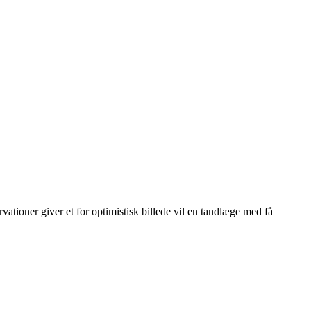
vationer giver et for optimistisk billede vil en tandlæge med få
Leaflet
|
© OpenStreetMap contributors © CARTO