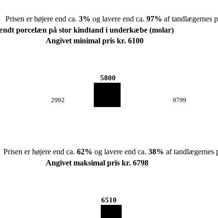
Prisen er højere end ca.
3
%
og lavere end ca.
97
%
af tandlægernes pr
rændt porcelæn på stor kindtand i underkæbe (molar)
Angivet minimal pris kr. 6100
5800
2992
9799
Prisen er højere end ca.
62
%
og lavere end ca.
38
%
af tandlægernes p
Angivet maksimal pris kr. 6798
6510