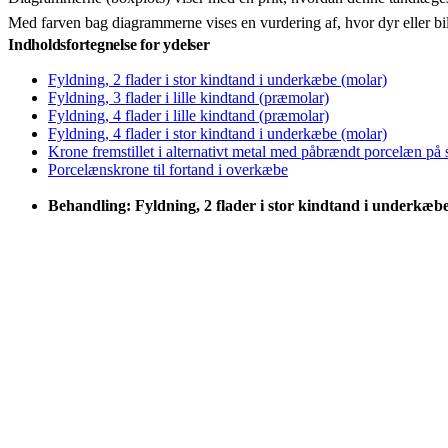
Med farven bag diagrammerne vises en vurdering af, hvor dyr eller bi
Indholdsfortegnelse for ydelser
Fyldning, 2 flader i stor kindtand i underkæbe (molar)
Fyldning, 3 flader i lille kindtand (præmolar)
Fyldning, 4 flader i lille kindtand (præmolar)
Fyldning, 4 flader i stor kindtand i underkæbe (molar)
Krone fremstillet i alternativt metal med påbrændt porcelæn på
Porcelænskrone til fortand i overkæbe
Behandling: Fyldning, 2 flader i stor kindtand i underkæb