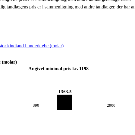
llig tandlægens pris er i sammenligning med andre tandlæger, der har a
 stor kindtand i underkæbe (molar)
e (molar)
Angivet minimal pris kr. 1198
1363.5
390
2900