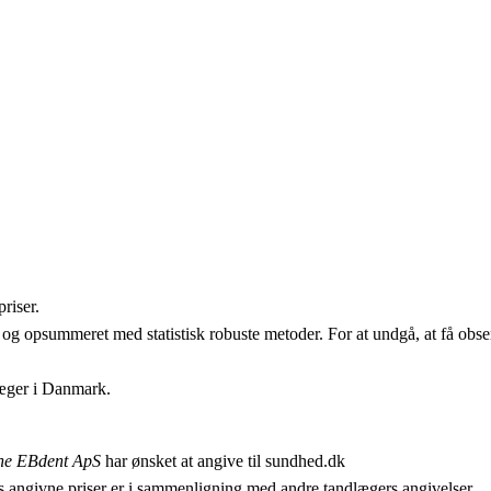
riser.
 og opsummeret med statistisk robuste metoder. For at undgå, at få obser
læger i Danmark.
ne EBdent ApS
har ønsket at angive til sundhed.dk
 angivne priser er i sammenligning med andre tandlægers angivelser.