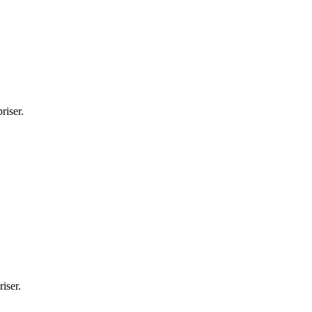
riser.
iser.