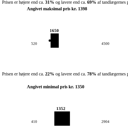
Prisen er højere end ca.
31
%
og lavere end ca.
69
%
af tandlægernes p
Angivet maksimal pris kr. 1398
1650
520
4500
Prisen er højere end ca.
22
%
og lavere end ca.
78
%
af tandlægernes p
Angivet minimal pris kr. 1350
1352
410
2904