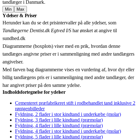
tandlæger i Danmark.
Min
Max
Leaflet
|
© OpenStreetMap contributors © CARTO
Ydelser & Priser
+
Herunder kan du se det prisintervaller på alle ydelser, som
−
Tandlægerne Dentist.dk Egtved I/S
har ønsket at angive til
sundhed.dk
Diagrammerne (boxplots) viser med en prik, hvordan denne
tandlæges angivne priser er i sammenligning med andre tandlægers
angivelser.
Med farven bag diagrammerne vises en vurdering af, hvor dyr eller
billig tandlægens pris er i sammenligning med andre tandlæger, der
har angivet priser på den samme ydelse.
Indholdsfortegnelse for ydelser
Cementeret præfabrikeret stift i rodbehandlet tand inklusive 2
røntgenbilleder
Fyldning, 2 flader i stor kindtand i underkæbe (molar)
Fyldning, 3 flader i lille kindtand (præmolar)
Fyldning, 4 flader i lille kindtand (præmolar)
Fyldning, 4 flader i stor kindtand i underkæbe (molar)
Fyldning, 5 flader i lille kindtand (præmolar)