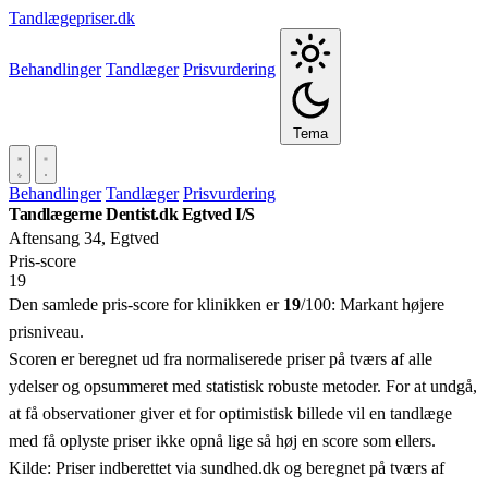
Tandlægepriser.dk
Behandlinger
Tandlæger
Prisvurdering
Tema
Behandlinger
Tandlæger
Prisvurdering
Tandlægerne Dentist.dk Egtved I/S
Aftensang 34, Egtved
Pris‑score
19
Den samlede pris-score for klinikken er
19
/100:
Markant højere
prisniveau.
Scoren er beregnet ud fra normaliserede priser på tværs af alle
ydelser og opsummeret med statistisk robuste metoder. For at undgå,
at få observationer giver et for optimistisk billede vil en tandlæge
med få oplyste priser ikke opnå lige så høj en score som ellers.
Kilde: Priser indberettet via sundhed.dk og beregnet på tværs af