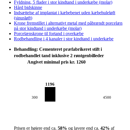
Fyldning, 5 flader i stor kindtand i underkæbe (molar)
Hård bidskinne
Indsættelse af implantat i kæbebenet uden kæbehuleløft
(sinusløft)
Krone fremstillet i alternativt metal med påbrændt porcelæn
på stor kindtand i underkæbe (molar)
Porcelænskrone til fortand i overkæbe
Rodbehandling i 4 kanaler i stor kindtand i underkæbe
Behandling: Cementeret præfabrikeret stift i
rodbehandlet tand inklusive 2 røntgenbilleder
Angivet minimal pris kr. 1260
1196
300
4500
Prisen er højere end ca.
58
%
og lavere end ca.
42
%
af