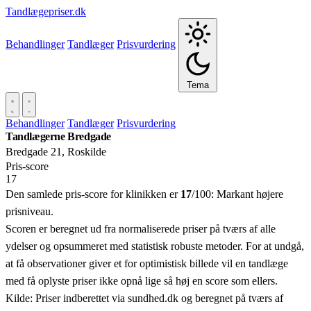
Tandlægepriser.dk
Behandlinger
Tandlæger
Prisvurdering
Tema
Behandlinger
Tandlæger
Prisvurdering
Tandlægerne Bredgade
Bredgade 21, Roskilde
Pris‑score
17
Den samlede pris-score for klinikken er
17
/100:
Markant højere
prisniveau.
Scoren er beregnet ud fra normaliserede priser på tværs af alle
ydelser og opsummeret med statistisk robuste metoder. For at undgå,
at få observationer giver et for optimistisk billede vil en tandlæge
med få oplyste priser ikke opnå lige så høj en score som ellers.
Kilde: Priser indberettet via sundhed.dk og beregnet på tværs af