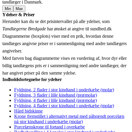
tandlæger i Danmark.
Min
Max
Leaflet
|
© OpenStreetMap contributors © CARTO
Ydelser & Priser
+
Herunder kan du se det prisintervaller på alle ydelser, som
−
Tandlægerne Bredgade
har ønsket at angive til sundhed.dk
Diagrammerne (boxplots) viser med en prik, hvordan denne
tandlæges angivne priser er i sammenligning med andre tandlægers
angivelser.
Med farven bag diagrammerne vises en vurdering af, hvor dyr eller
billig tandlægens pris er i sammenligning med andre tandlæger, der
har angivet priser på den samme ydelse.
Indholdsfortegnelse for ydelser
Fyldning, 2 flader i stor kindtand i underkæbe (molar)
Fyldning, 3 flader i lille kindtand (præmolar)
Fyldning, 4 flader i lille kindtand (præmolar)
Fyldning, 4 flader i stor kindtand i underkæbe (molar)
Hård bidskinne
Krone fremstillet i alternativt metal med påbrændt porcelæn
på stor kindtand i underkæbe (molar)
Porcelænskrone til fortand i overkæbe