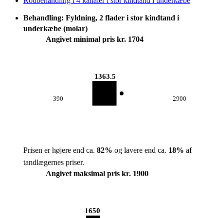
Rodbehandling i 4 kanaler i stor kindtand i underkæbe
Behandling: Fyldning, 2 flader i stor kindtand i
underkæbe (molar)
Angivet minimal pris kr. 1704
1363.5
390
2900
Prisen er højere end ca.
82
%
og lavere end ca.
18
%
af
tandlægernes priser.
Angivet maksimal pris kr. 1900
1650