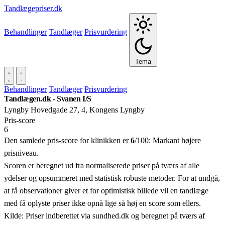
Tandlægepriser.dk
Behandlinger
Tandlæger
Prisvurdering
Tema
Behandlinger
Tandlæger
Prisvurdering
Tandlægen.dk - Svanen I/S
Lyngby Hovedgade 27, 4, Kongens Lyngby
Pris‑score
6
Den samlede pris-score for klinikken er
6
/100:
Markant højere
prisniveau.
Scoren er beregnet ud fra normaliserede priser på tværs af alle
ydelser og opsummeret med statistisk robuste metoder. For at undgå,
at få observationer giver et for optimistisk billede vil en tandlæge
med få oplyste priser ikke opnå lige så høj en score som ellers.
Kilde: Priser indberettet via sundhed.dk og beregnet på tværs af