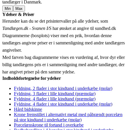
tandlæger i Danmark.
Min
Max
Leaflet
|
© OpenStreetMap contributors © CARTO
Ydelser & Priser
+
Herunder kan du se det prisintervaller på alle ydelser, som
−
Tandlægen.dk - Svanen I/S
har ønsket at angive til sundhed.dk
Diagrammerne (boxplots) viser med en prik, hvordan denne
tandlæges angivne priser er i sammenligning med andre tandlægers
angivelser.
Med farven bag diagrammerne vises en vurdering af, hvor dyr eller
billig tandlægens pris er i sammenligning med andre tandlæger, der
har angivet priser på den samme ydelse.
Indholdsfortegnelse for ydelser
Fyldning, 2 flader i stor kindtand i underkæbe (molar)
Fyldning, 3 flader i lille kindtand (præmolar)
Fyldning, 4 flader i lille kindtand (præmolar)
Fyldning, 4 flader i stor kindtand i underkæbe (molar)
Hård bidskinne
Krone fremstillet i alternativt metal med påbrændt porcelæn
på stor kindtand i underkæbe (molar)
Porcelænskrone til fortand i overkæbe