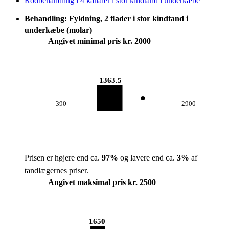
Rodbehandling i 4 kanaler i stor kindtand i underkæbe
Behandling: Fyldning, 2 flader i stor kindtand i
underkæbe (molar)
Angivet minimal pris kr. 2000
1363.5
390
2900
Prisen er højere end ca.
97
%
og lavere end ca.
3
%
af
tandlægernes priser.
Angivet maksimal pris kr. 2500
1650