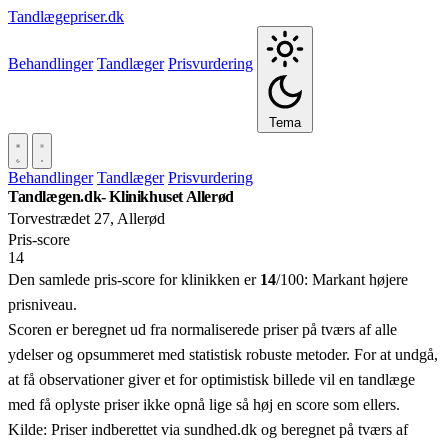
Tandlægepriser.dk
Behandlinger
Tandlæger
Prisvurdering
Tema
Behandlinger
Tandlæger
Prisvurdering
Tandlægen.dk- Klinikhuset Allerød
Torvestrædet 27, Allerød
Pris‑score
14
Den samlede pris-score for klinikken er
14
/100:
Markant højere
prisniveau.
Scoren er beregnet ud fra normaliserede priser på tværs af alle
ydelser og opsummeret med statistisk robuste metoder. For at undgå,
at få observationer giver et for optimistisk billede vil en tandlæge
med få oplyste priser ikke opnå lige så høj en score som ellers.
Kilde: Priser indberettet via sundhed.dk og beregnet på tværs af