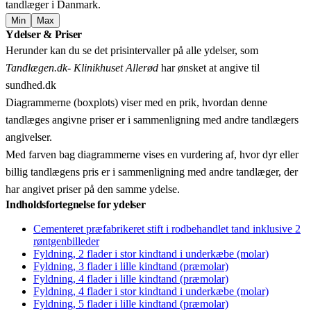
tandlæger i Danmark.
Min
Max
Leaflet
|
© OpenStreetMap contributors © CARTO
Ydelser & Priser
+
Herunder kan du se det prisintervaller på alle ydelser, som
−
Tandlægen.dk- Klinikhuset Allerød
har ønsket at angive til
sundhed.dk
Diagrammerne (boxplots) viser med en prik, hvordan denne
tandlæges angivne priser er i sammenligning med andre tandlægers
angivelser.
Med farven bag diagrammerne vises en vurdering af, hvor dyr eller
billig tandlægens pris er i sammenligning med andre tandlæger, der
har angivet priser på den samme ydelse.
Indholdsfortegnelse for ydelser
Cementeret præfabrikeret stift i rodbehandlet tand inklusive 2
røntgenbilleder
Fyldning, 2 flader i stor kindtand i underkæbe (molar)
Fyldning, 3 flader i lille kindtand (præmolar)
Fyldning, 4 flader i lille kindtand (præmolar)
Fyldning, 4 flader i stor kindtand i underkæbe (molar)
Fyldning, 5 flader i lille kindtand (præmolar)