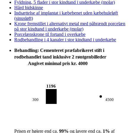
Fyldning, 5 flader i stor kindtand i underkæbe (molar)
Hård bidskinne
Indsættelse af implantat i kæbebenet uden kæbehuleløft
(sinusløft)
Krone fremstillet i alternativt metal med påbrændt porcelæn
på stor kindtand i underkæbe (molar)
Porcelænskrone til fortand i overkæbe
Rodbehandling i 4 kanaler i stor kindtand i underkæbe
Behandling: Cementeret præfabrikeret stift i
rodbehandlet tand inklusive 2 røntgenbilleder
Angivet minimal pris kr. 4000
1196
300
4500
Prisen er højere end ca.
99
%
og lavere end ca.
1
%
af