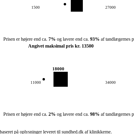
1500
27000
Prisen er højere end ca.
7
%
og lavere end ca.
93
%
af tandlægernes pr
Angivet maksimal pris kr. 13500
18000
11000
34000
Prisen er højere end ca.
2
%
og lavere end ca.
98
%
af tandlægernes pr
seret på oplysninger leveret til sundhed.dk af klinikkerne.