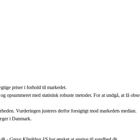
ige priser i forhold til markedet.
 og opsummeret med statistisk robuste metoder. For at undgå, at få obser
erheden. Vurderingen justeres derfor forsigtigt mod markedets median.
læger i Danmark.
dk - Greve Klinikhus I/S
har ønsket at angive til sundhed.dk