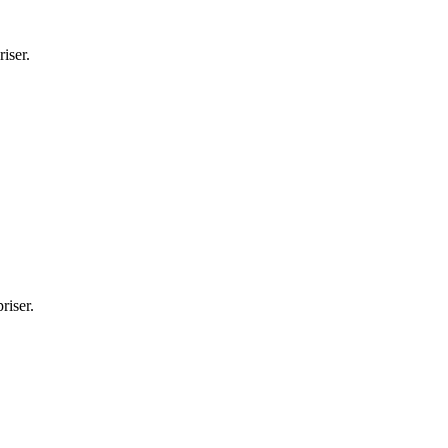
iser.
riser.