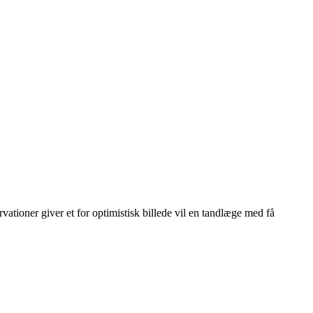
vationer giver et for optimistisk billede vil en tandlæge med få
Leaflet
|
© OpenStreetMap contributors © CARTO