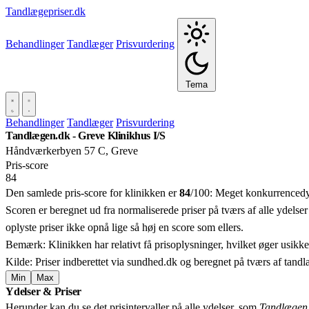
Tandlægepriser.dk
Behandlinger
Tandlæger
Prisvurdering
Tema
Behandlinger
Tandlæger
Prisvurdering
Tandlægen.dk - Greve Klinikhus I/S
Håndværkerbyen 57 C, Greve
Pris‑score
84
Den samlede pris-score for klinikken er
84
/100:
Meget konkurrencedygt
Scoren er beregnet ud fra normaliserede priser på tværs af alle ydelser
oplyste priser ikke opnå lige så høj en score som ellers.
Bemærk: Klinikken har relativt få prisoplysninger, hvilket øger usikk
Kilde: Priser indberettet via sundhed.dk og beregnet på tværs af tand
Min
Max
Ydelser & Priser
+
Herunder kan du se det prisintervaller på alle ydelser, som
Tandlægen.