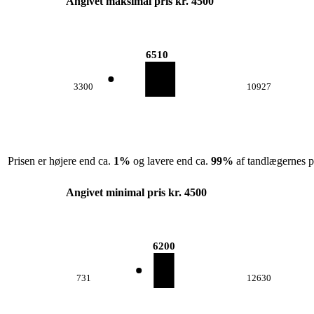
Angivet maksimal pris kr. 4500
6510
3300
10927
Prisen er højere end ca.
1
%
og lavere end ca.
99
%
af tandlægernes pr
Angivet minimal pris kr. 4500
6200
731
12630