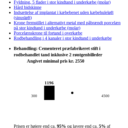
Fyldning, 5 flader i stor kindtand i underkæbe (molar)
Hård bidskinne
Indsættelse af implantat i kæbebenet uden kæbehuleløft
(sinusløft)
Krone fremstillet i alternativt metal med påbrændt porcelæn
på stor kindtand i underkæbe (molar)
Porcelænskrone til fortand i overkæbe
Rodbehandling i 4 kanaler i stor kindtand i underkæbe
Behandling: Cementeret præfabrikeret stift i
rodbehandlet tand inklusive 2 røntgenbilleder
Angivet minimal pris kr. 2550
1196
300
4500
Prisen er højere end ca.
95
%
og lavere end ca.
5
%
af