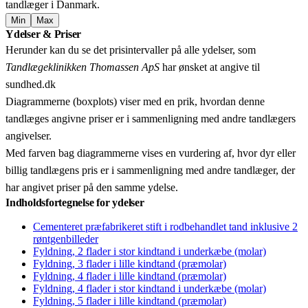
tandlæger i Danmark.
Min
Max
Leaflet
|
© OpenStreetMap contributors © CARTO
Ydelser & Priser
+
Herunder kan du se det prisintervaller på alle ydelser, som
−
Tandlægeklinikken Thomassen ApS
har ønsket at angive til
sundhed.dk
Diagrammerne (boxplots) viser med en prik, hvordan denne
tandlæges angivne priser er i sammenligning med andre tandlægers
angivelser.
Med farven bag diagrammerne vises en vurdering af, hvor dyr eller
billig tandlægens pris er i sammenligning med andre tandlæger, der
har angivet priser på den samme ydelse.
Indholdsfortegnelse for ydelser
Cementeret præfabrikeret stift i rodbehandlet tand inklusive 2
røntgenbilleder
Fyldning, 2 flader i stor kindtand i underkæbe (molar)
Fyldning, 3 flader i lille kindtand (præmolar)
Fyldning, 4 flader i lille kindtand (præmolar)
Fyldning, 4 flader i stor kindtand i underkæbe (molar)
Fyldning, 5 flader i lille kindtand (præmolar)