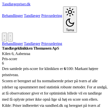
Tandlægepriser.dk
Behandlinger
Tandlæger
Prisvurdering
Tema
Behandlinger
Tandlæger
Prisvurdering
Tandlægeklinikken Thomassen ApS
Kilen 6, Aabenraa
Pris‑score
6
Den samlede pris-score for klinikken er
6
/100:
Markant højere
prisniveau.
Scoren er beregnet ud fra normaliserede priser på tværs af alle
ydelser og opsummeret med statistisk robuste metoder. For at undgå,
at få observationer giver et for optimistisk billede vil en tandlæge
med få oplyste priser ikke opnå lige så høj en score som ellers.
Kilde: Priser indberettet via sundhed.dk og beregnet på tværs af