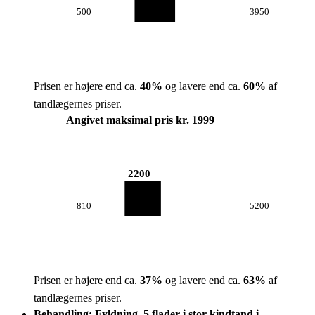
500
3950
Prisen er højere end ca.
40
%
og lavere end ca.
60
%
af
tandlægernes priser.
Angivet maksimal pris kr. 1999
2200
810
5200
Prisen er højere end ca.
37
%
og lavere end ca.
63
%
af
tandlægernes priser.
Behandling: Fyldning, 5 flader i stor kindtand i