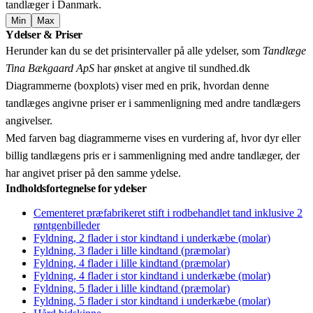
tandlæger i Danmark.
Min
Max
Leaflet
|
© OpenStreetMap contributors © CARTO
Ydelser & Priser
+
Herunder kan du se det prisintervaller på alle ydelser, som
Tandlæge
−
Tina Bækgaard ApS
har ønsket at angive til sundhed.dk
Diagrammerne (boxplots) viser med en prik, hvordan denne
tandlæges angivne priser er i sammenligning med andre tandlægers
angivelser.
Med farven bag diagrammerne vises en vurdering af, hvor dyr eller
billig tandlægens pris er i sammenligning med andre tandlæger, der
har angivet priser på den samme ydelse.
Indholdsfortegnelse for ydelser
Cementeret præfabrikeret stift i rodbehandlet tand inklusive 2
røntgenbilleder
Fyldning, 2 flader i stor kindtand i underkæbe (molar)
Fyldning, 3 flader i lille kindtand (præmolar)
Fyldning, 4 flader i lille kindtand (præmolar)
Fyldning, 4 flader i stor kindtand i underkæbe (molar)
Fyldning, 5 flader i lille kindtand (præmolar)
Fyldning, 5 flader i stor kindtand i underkæbe (molar)