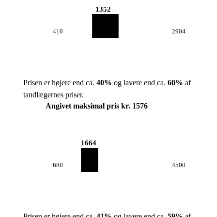
1352
410
2904
Prisen er højere end ca.
40
%
og lavere end ca.
60
%
af
tandlægernes priser.
Angivet maksimal pris kr. 1576
1664
680
4500
Prisen er højere end ca.
41
%
og lavere end ca.
59
%
af