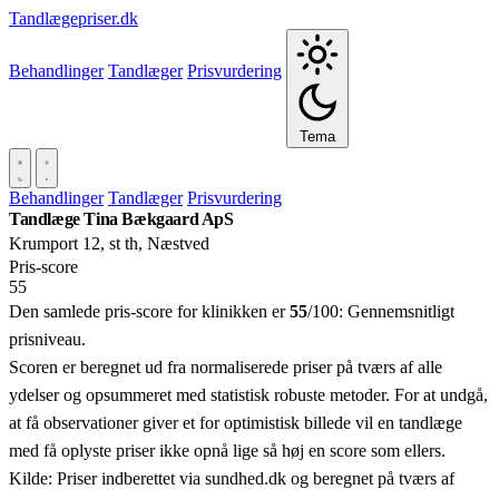
Tandlægepriser.dk
Behandlinger
Tandlæger
Prisvurdering
Tema
Behandlinger
Tandlæger
Prisvurdering
Tandlæge Tina Bækgaard ApS
Krumport 12, st th, Næstved
Pris‑score
55
Den samlede pris-score for klinikken er
55
/100:
Gennemsnitligt
prisniveau.
Scoren er beregnet ud fra normaliserede priser på tværs af alle
ydelser og opsummeret med statistisk robuste metoder. For at undgå,
at få observationer giver et for optimistisk billede vil en tandlæge
med få oplyste priser ikke opnå lige så høj en score som ellers.
Kilde: Priser indberettet via sundhed.dk og beregnet på tværs af