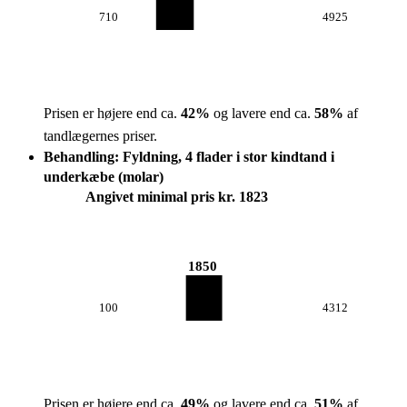
710
4925
Prisen er højere end ca.
42
%
og lavere end ca.
58
%
af
tandlægernes priser.
Behandling: Fyldning, 4 flader i stor kindtand i
underkæbe (molar)
Angivet minimal pris kr. 1823
1850
100
4312
Prisen er højere end ca.
49
%
og lavere end ca.
51
%
af