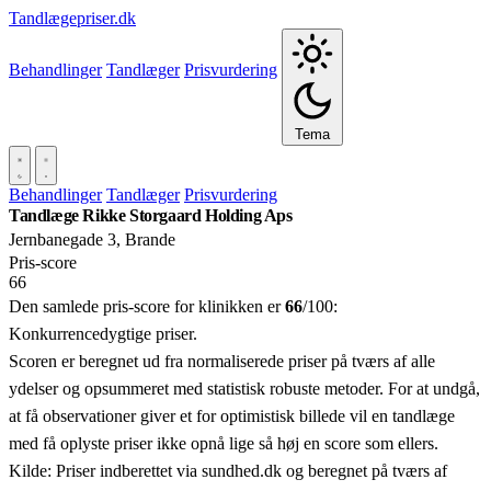
Tandlægepriser.dk
Behandlinger
Tandlæger
Prisvurdering
Tema
Behandlinger
Tandlæger
Prisvurdering
Tandlæge Rikke Storgaard Holding Aps
Jernbanegade 3, Brande
Pris‑score
66
Den samlede pris-score for klinikken er
66
/100:
Konkurrencedygtige priser.
Scoren er beregnet ud fra normaliserede priser på tværs af alle
ydelser og opsummeret med statistisk robuste metoder. For at undgå,
at få observationer giver et for optimistisk billede vil en tandlæge
med få oplyste priser ikke opnå lige så høj en score som ellers.
Kilde: Priser indberettet via sundhed.dk og beregnet på tværs af