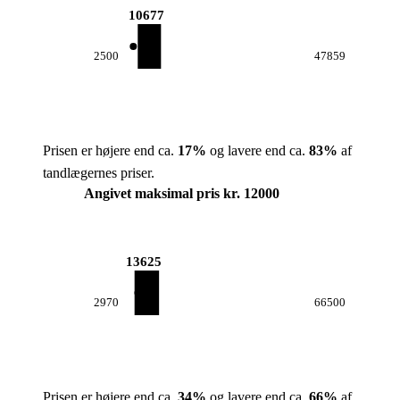
10677
2500
47859
Prisen er højere end ca.
17
%
og lavere end ca.
83
%
af
tandlægernes priser.
Angivet maksimal pris kr. 12000
13625
2970
66500
Prisen er højere end ca.
34
%
og lavere end ca.
66
%
af