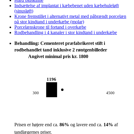
Hård bidskinne
Indsættelse af implantat i kæbebenet uden kæbehuleløft
(sinusløft)
Krone fremstillet i alternativt metal med påbrændt porcelæn
på stor kindtand i underkæbe (molar)
Porcelænskrone til fortand i overkæbe
Rodbehandling i 4 kanaler i stor kindtand i underkæbe
Behandling: Cementeret præfabrikeret stift i
rodbehandlet tand inklusive 2 røntgenbilleder
Angivet minimal pris kr. 1800
1196
300
4500
Prisen er højere end ca.
86
%
og lavere end ca.
14
%
af
tandlægernes priser.