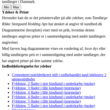
tandlæger i Danmark.
Min
Max
Leaflet
|
© OpenStreetMap contributors © CARTO
Ydelser & Priser
+
Herunder kan du se det prisintervaller på alle ydelser, som
Tandlæge
−
Rikke Storgaard Holding Aps
har ønsket at angive til sundhed.dk
Diagrammerne (boxplots) viser med en prik, hvordan denne
tandlæges angivne priser er i sammenligning med andre tandlægers
angivelser.
Med farven bag diagrammerne vises en vurdering af, hvor dyr eller
billig tandlægens pris er i sammenligning med andre tandlæger, der
har angivet priser på den samme ydelse.
Indholdsfortegnelse for ydelser
Cementeret præfabrikeret stift i rodbehandlet tand inklusive 2
røntgenbilleder
Fyldning, 2 flader i stor kindtand i underkæbe (molar)
Fyldning, 3 flader i lille kindtand (præmolar)
Fyldning, 4 flader i lille kindtand (præmolar)
Fyldning, 4 flader i stor kindtand i underkæbe (molar)
Fyldning, 5 flader i lille kindtand (præmolar)
Fyldning, 5 flader i stor kindtand i underkæbe (molar)