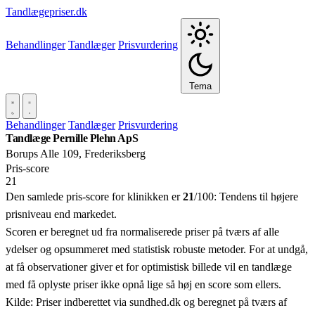
Tandlægepriser.dk
Behandlinger
Tandlæger
Prisvurdering
Tema
Behandlinger
Tandlæger
Prisvurdering
Tandlæge Pernille Plehn ApS
Borups Alle 109, Frederiksberg
Pris‑score
21
Den samlede pris-score for klinikken er
21
/100:
Tendens til højere
prisniveau end markedet.
Scoren er beregnet ud fra normaliserede priser på tværs af alle
ydelser og opsummeret med statistisk robuste metoder. For at undgå,
at få observationer giver et for optimistisk billede vil en tandlæge
med få oplyste priser ikke opnå lige så høj en score som ellers.
Kilde: Priser indberettet via sundhed.dk og beregnet på tværs af