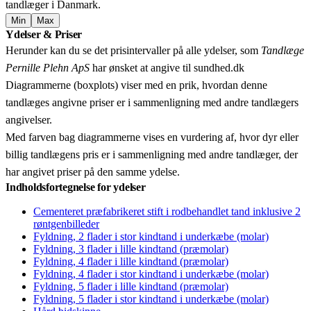
tandlæger i Danmark.
Min
Max
Leaflet
|
© OpenStreetMap contributors © CARTO
Ydelser & Priser
+
Herunder kan du se det prisintervaller på alle ydelser, som
Tandlæge
−
Pernille Plehn ApS
har ønsket at angive til sundhed.dk
Diagrammerne (boxplots) viser med en prik, hvordan denne
tandlæges angivne priser er i sammenligning med andre tandlægers
angivelser.
Med farven bag diagrammerne vises en vurdering af, hvor dyr eller
billig tandlægens pris er i sammenligning med andre tandlæger, der
har angivet priser på den samme ydelse.
Indholdsfortegnelse for ydelser
Cementeret præfabrikeret stift i rodbehandlet tand inklusive 2
røntgenbilleder
Fyldning, 2 flader i stor kindtand i underkæbe (molar)
Fyldning, 3 flader i lille kindtand (præmolar)
Fyldning, 4 flader i lille kindtand (præmolar)
Fyldning, 4 flader i stor kindtand i underkæbe (molar)
Fyldning, 5 flader i lille kindtand (præmolar)
Fyldning, 5 flader i stor kindtand i underkæbe (molar)