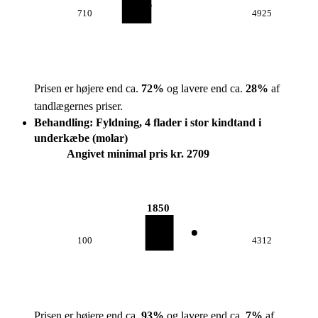
710
4925
Prisen er højere end ca.
72
%
og lavere end ca.
28
%
af
tandlægernes priser.
Behandling: Fyldning, 4 flader i stor kindtand i
underkæbe (molar)
Angivet minimal pris kr. 2709
1850
100
4312
Prisen er højere end ca.
93
%
og lavere end ca.
7
%
af