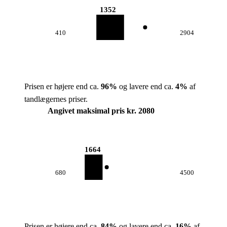
1352
410
2904
Prisen er højere end ca.
96
%
og lavere end ca.
4
%
af
tandlægernes priser.
Angivet maksimal pris kr. 2080
1664
680
4500
Prisen er højere end ca.
84
%
og lavere end ca.
16
%
af