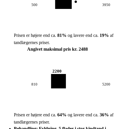
500
3950
Prisen er højere end ca.
81
%
og lavere end ca.
19
%
af
tandlægernes priser.
Angivet maksimal pris kr. 2488
2200
810
5200
Prisen er højere end ca.
64
%
og lavere end ca.
36
%
af
tandlægernes priser.
Behandling: Fyldning, 5 flader i stor kindtand i