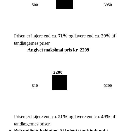
500
3950
Prisen er højere end ca.
71
%
og lavere end ca.
29
%
af
tandlægernes priser.
Angivet maksimal pris kr. 2209
2200
810
5200
Prisen er højere end ca.
51
%
og lavere end ca.
49
%
af
tandlægernes priser.
Behandling: Fyldning, 5 flader i stor kindtand i