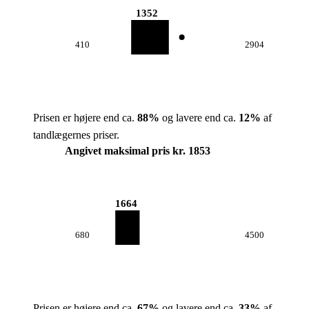
1352
410
2904
Prisen er højere end ca.
88
%
og lavere end ca.
12
%
af
tandlægernes priser.
Angivet maksimal pris kr. 1853
1664
680
4500
Prisen er højere end ca.
67
%
og lavere end ca.
33
%
af