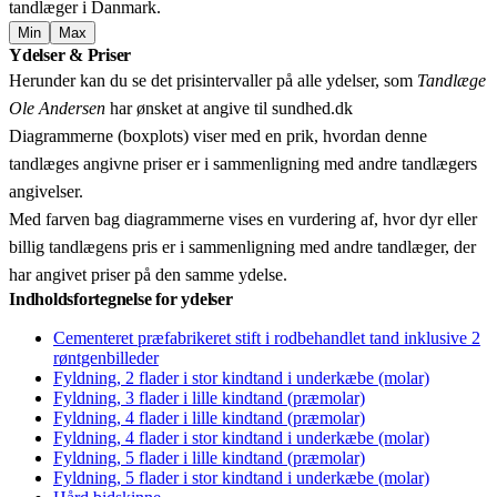
tandlæger i Danmark.
Min
Max
Leaflet
|
© OpenStreetMap contributors © CARTO
Ydelser & Priser
+
Herunder kan du se det prisintervaller på alle ydelser, som
Tandlæge
−
Ole Andersen
har ønsket at angive til sundhed.dk
Diagrammerne (boxplots) viser med en prik, hvordan denne
tandlæges angivne priser er i sammenligning med andre tandlægers
angivelser.
Med farven bag diagrammerne vises en vurdering af, hvor dyr eller
billig tandlægens pris er i sammenligning med andre tandlæger, der
har angivet priser på den samme ydelse.
Indholdsfortegnelse for ydelser
Cementeret præfabrikeret stift i rodbehandlet tand inklusive 2
røntgenbilleder
Fyldning, 2 flader i stor kindtand i underkæbe (molar)
Fyldning, 3 flader i lille kindtand (præmolar)
Fyldning, 4 flader i lille kindtand (præmolar)
Fyldning, 4 flader i stor kindtand i underkæbe (molar)
Fyldning, 5 flader i lille kindtand (præmolar)
Fyldning, 5 flader i stor kindtand i underkæbe (molar)