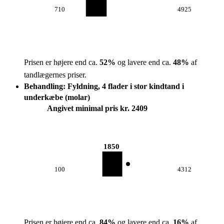
710
4925
Prisen er højere end ca.
52
%
og lavere end ca.
48
%
af
tandlægernes priser.
Behandling: Fyldning, 4 flader i stor kindtand i
underkæbe (molar)
Angivet minimal pris kr. 2409
1850
100
4312
Prisen er højere end ca.
84
%
og lavere end ca.
16
%
af