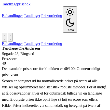
Tandlægepriser.dk
Behandlinger
Tandlæger
Prisvurdering
Tema
Behandlinger
Tandlæger
Prisvurdering
Tandlæge Ole Andersen
Søgade 28, Ringsted
Pris‑score
40
Den samlede pris-score for klinikken er
40
/100:
Gennemsnitligt
prisniveau.
Scoren er beregnet ud fra normaliserede priser på tværs af alle
ydelser og opsummeret med statistisk robuste metoder. For at undgå,
at få observationer giver et for optimistisk billede vil en tandlæge
med få oplyste priser ikke opnå lige så høj en score som ellers.
Kilde: Priser indberettet via sundhed.dk og beregnet på tværs af