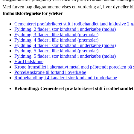
Med farven bag diagrammerne vises en vurdering af, hvor dyr eller bi
Indholdsfortegnelse for ydelser
Cementeret præfabrikeret stift i rodbehandlet tand inklusive 2 r
Fyldning, 2 flader i stor kindtand i underkæbe (molar)
Fyldning, 3 flader i lille kindtand (præmolar)
Fyldning, 4 flader i lille kindtand (præmolar)
Fyldning, 4 flader i stor kindtand i underkæbe (molar)
Fyldning, 5 flader i lille kindtand (præmolar)
Fyldning, 5 flader i stor kindtand i underkæbe (molar)
Hård bidskinne
Krone fremstillet i alternativt metal med påbrændt porcelæn på
Porcelænskrone til fortand i overkæbe
Rodbehandling i 4 kanaler i stor kindtand i underkæbe
Behandling: Cementeret præfabrikeret stift i rodbehandlet 