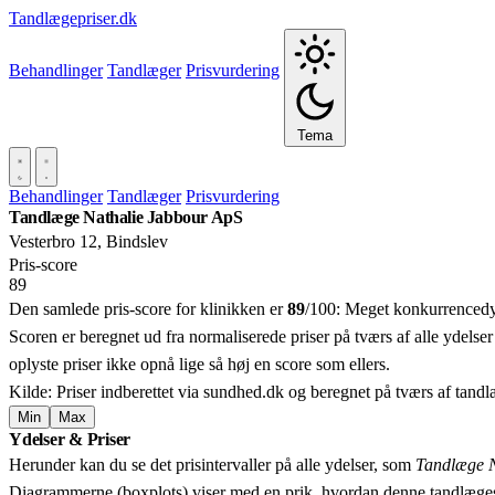
Tandlægepriser.dk
Behandlinger
Tandlæger
Prisvurdering
Tema
Behandlinger
Tandlæger
Prisvurdering
Tandlæge Nathalie Jabbour ApS
Vesterbro 12, Bindslev
Pris‑score
89
Den samlede pris-score for klinikken er
89
/100:
Meget konkurrencedygt
Scoren er beregnet ud fra normaliserede priser på tværs af alle ydelser
oplyste priser ikke opnå lige så høj en score som ellers.
Kilde: Priser indberettet via sundhed.dk og beregnet på tværs af tand
Min
Max
Ydelser & Priser
+
Herunder kan du se det prisintervaller på alle ydelser, som
Tandlæge N
−
Diagrammerne (boxplots) viser med en prik, hvordan denne tandlæges