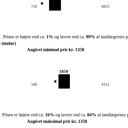
710
4925
Prisen er højere end ca.
1
%
og lavere end ca.
99
%
af tandlægernes pr
e (molar)
Angivet minimal pris kr. 1358
1850
100
4312
Prisen er højere end ca.
16
%
og lavere end ca.
84
%
af tandlægernes p
Angivet maksimal pris kr. 1358