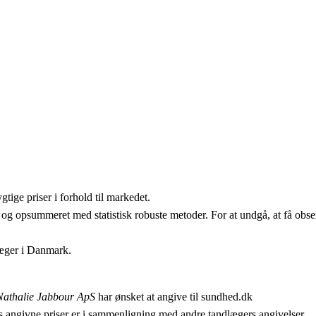
ige priser i forhold til markedet.
 og opsummeret med statistisk robuste metoder. For at undgå, at få obser
læger i Danmark.
athalie Jabbour ApS
har ønsket at angive til sundhed.dk
 angivne priser er i sammenligning med andre tandlægers angivelser.