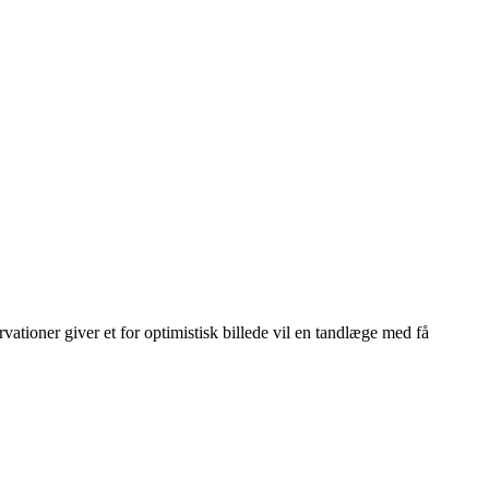
vationer giver et for optimistisk billede vil en tandlæge med få
Leaflet
|
© OpenStreetMap contributors © CARTO