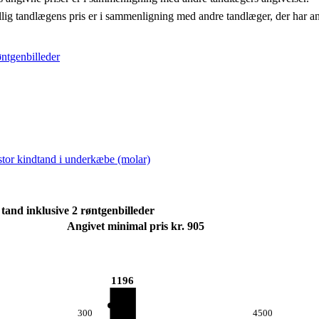
llig tandlægens pris er i sammenligning med andre tandlæger, der har a
øntgenbilleder
 stor kindtand i underkæbe (molar)
tand inklusive 2 røntgenbilleder
Angivet minimal pris kr. 905
1196
300
4500