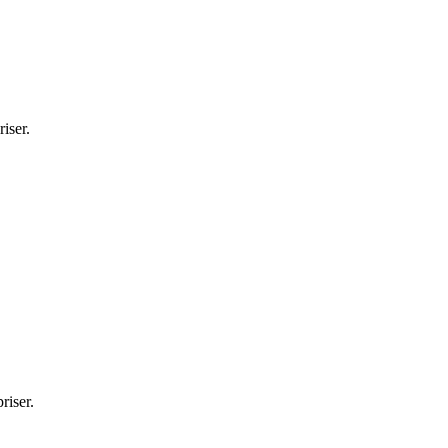
iser.
riser.