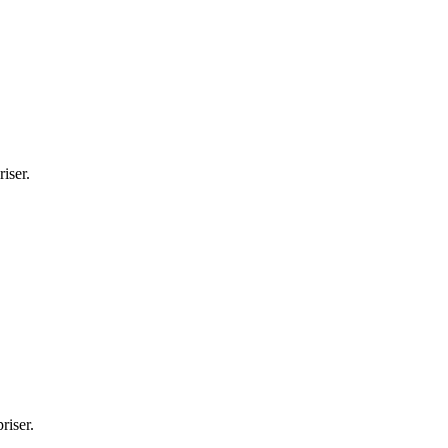
iser.
riser.