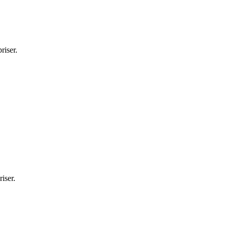
riser.
iser.