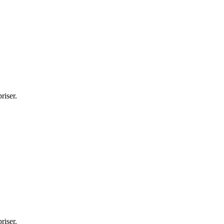
riser.
riser.