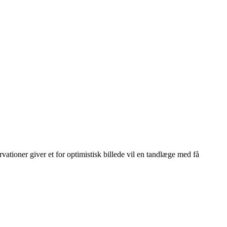
vationer giver et for optimistisk billede vil en tandlæge med få
Leaflet
|
© OpenStreetMap contributors © CARTO