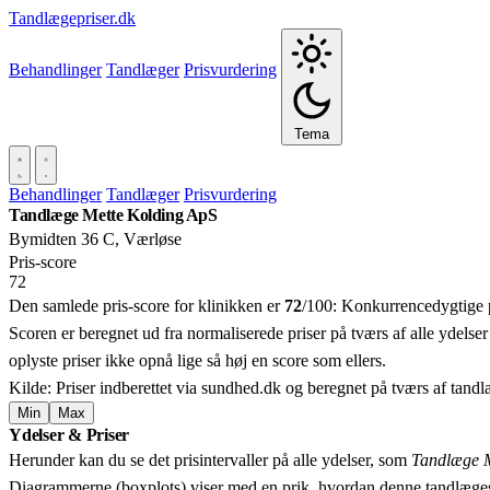
Tandlægepriser.dk
Behandlinger
Tandlæger
Prisvurdering
Tema
Behandlinger
Tandlæger
Prisvurdering
Tandlæge Mette Kolding ApS
Bymidten 36 C, Værløse
Pris‑score
72
Den samlede pris-score for klinikken er
72
/100:
Konkurrencedygtige p
Scoren er beregnet ud fra normaliserede priser på tværs af alle ydelser
oplyste priser ikke opnå lige så høj en score som ellers.
Kilde: Priser indberettet via sundhed.dk og beregnet på tværs af tand
Min
Max
Ydelser & Priser
+
Herunder kan du se det prisintervaller på alle ydelser, som
Tandlæge M
−
Diagrammerne (boxplots) viser med en prik, hvordan denne tandlæges