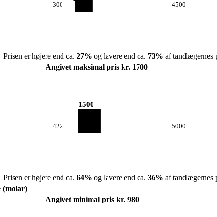
300
4500
Prisen er højere end ca.
27
%
og lavere end ca.
73
%
af tandlægernes p
Angivet maksimal pris kr. 1700
1500
422
5000
Prisen er højere end ca.
64
%
og lavere end ca.
36
%
af tandlægernes p
e (molar)
Angivet minimal pris kr. 980