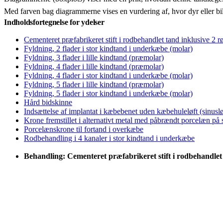
Med farven bag diagrammerne vises en vurdering af, hvor dyr eller bi
Indholdsfortegnelse for ydelser
Cementeret præfabrikeret stift i rodbehandlet tand inklusive 2 r
Fyldning, 2 flader i stor kindtand i underkæbe (molar)
Fyldning, 3 flader i lille kindtand (præmolar)
Fyldning, 4 flader i lille kindtand (præmolar)
Fyldning, 4 flader i stor kindtand i underkæbe (molar)
Fyldning, 5 flader i lille kindtand (præmolar)
Fyldning, 5 flader i stor kindtand i underkæbe (molar)
Hård bidskinne
Indsættelse af implantat i kæbebenet uden kæbehuleløft (sinuslø
Krone fremstillet i alternativt metal med påbrændt porcelæn på
Porcelænskrone til fortand i overkæbe
Rodbehandling i 4 kanaler i stor kindtand i underkæbe
Behandling: Cementeret præfabrikeret stift i rodbehandlet 