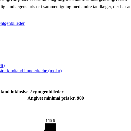
llig tandlægens pris er i sammenligning med andre tandlæger, der har a
øntgenbilleder
ft)
 stor kindtand i underkæbe (molar)
tand inklusive 2 røntgenbilleder
Angivet minimal pris kr. 900
1196