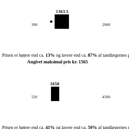
1363.5
390
2900
Prisen er højere end ca.
13
%
og lavere end ca.
87
%
af tandlægernes p
Angivet maksimal pris kr. 1565
1650
520
4500
Prisen er højere end ca.
41
%
og lavere end ca.
59
%
af tandlægernes p