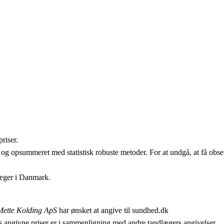
riser.
 og opsummeret med statistisk robuste metoder. For at undgå, at få obser
læger i Danmark.
ette Kolding ApS
har ønsket at angive til sundhed.dk
 angivne priser er i sammenligning med andre tandlægers angivelser.