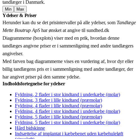
tandlæger i Danmark.
Min
Max
Leaflet
|
© OpenStreetMap contributors © CARTO
Ydelser & Priser
+
Herunder kan du se det prisintervaller på alle ydelser, som
Tandlæge
−
Mette Boutrup ApS
har ønsket at angive til sundhed.dk
Diagrammerne (boxplots) viser med en prik, hvordan denne
tandlæges angivne priser er i sammenligning med andre tandlægers
angivelser.
Med farven bag diagrammerne vises en vurdering af, hvor dyr eller
billig tandlægens pris er i sammenligning med andre tandlæger, der
har angivet priser på den samme ydelse.
Indholdsfortegnelse for ydelser
Fyldning, 2 flader i stor kindtand i underkæbe (molar)
Fyldning, 3 flader i lille kindtand (præmolar)
Fyldning, 4 flader i lille kindtand (præmolar)
Fyldning, 4 flader i stor kindtand i underkæbe (molar)
Fyldning, 5 flader i lille kindtand (præmolar)
Fyldning, 5 flader i stor kindtand i underkæbe (molar)
Hård bidskinne
Indsættelse af implantat i kæbebenet uden kæbehuleløft