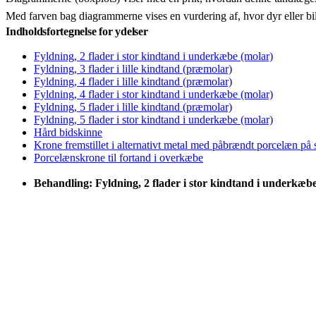
Med farven bag diagrammerne vises en vurdering af, hvor dyr eller bi
Indholdsfortegnelse for ydelser
Fyldning, 2 flader i stor kindtand i underkæbe (molar)
Fyldning, 3 flader i lille kindtand (præmolar)
Fyldning, 4 flader i lille kindtand (præmolar)
Fyldning, 4 flader i stor kindtand i underkæbe (molar)
Fyldning, 5 flader i lille kindtand (præmolar)
Fyldning, 5 flader i stor kindtand i underkæbe (molar)
Hård bidskinne
Krone fremstillet i alternativt metal med påbrændt porcelæn på
Porcelænskrone til fortand i overkæbe
Behandling: Fyldning, 2 flader i stor kindtand i underkæb