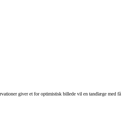
vationer giver et for optimistisk billede vil en tandlæge med få
Leaflet
|
© OpenStreetMap contributors © CARTO