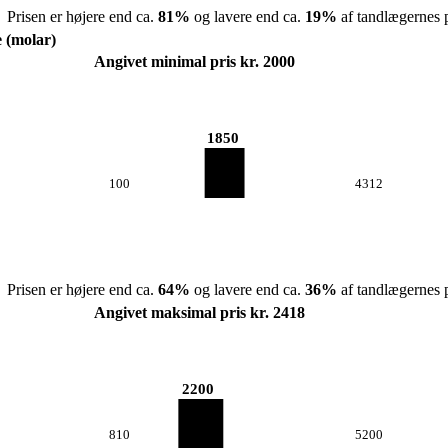
Prisen er højere end ca.
81
%
og lavere end ca.
19
%
af tandlægernes p
e (molar)
Angivet minimal pris kr. 2000
1850
100
4312
Prisen er højere end ca.
64
%
og lavere end ca.
36
%
af tandlægernes p
Angivet maksimal pris kr. 2418
2200
810
5200