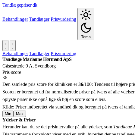
Tandlægepriser.dk
Behandlinger
Tandlæger
Prisvurdering
Tema
Behandlinger
Tandlæger
Prisvurdering
Tandlæge Marianne Hørmand ApS
Gåsestræde 9 A, Svendborg
Pris‑score
36
Den samlede pris-score for klinikken er
36
/100:
Tendens til højere pr
Scoren er beregnet ud fra normaliserede priser på tværs af alle ydelser
oplyste priser ikke opnå lige så høj en score som ellers.
Kilde: Priser indberettet via sundhed.dk og beregnet på tværs af tand
Min
Max
Ydelser & Priser
+
Herunder kan du se det prisintervaller på alle ydelser, som
Tandlæge 
−
Diagrammerne (boxplots) viser med en prik, hvordan denne tandlæges