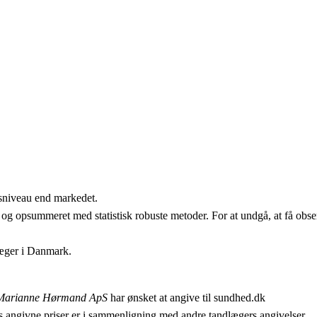
isniveau end markedet.
 og opsummeret med statistisk robuste metoder. For at undgå, at få obser
læger i Danmark.
Marianne Hørmand ApS
har ønsket at angive til sundhed.dk
 angivne priser er i sammenligning med andre tandlægers angivelser.