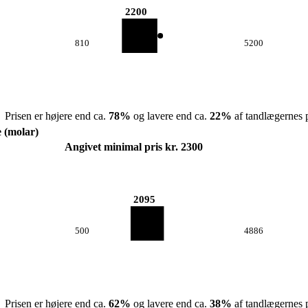
2200
810
5200
Prisen er højere end ca.
78
%
og lavere end ca.
22
%
af tandlægernes p
e (molar)
Angivet minimal pris kr. 2300
2095
500
4886
Prisen er højere end ca.
62
%
og lavere end ca.
38
%
af tandlægernes p