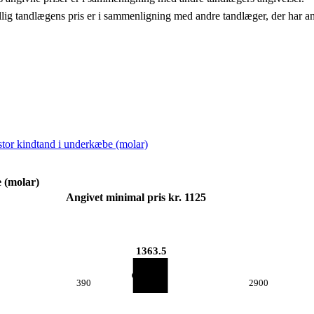
llig tandlægens pris er i sammenligning med andre tandlæger, der har a
 stor kindtand i underkæbe (molar)
e (molar)
Angivet minimal pris kr. 1125
1363.5
390
2900