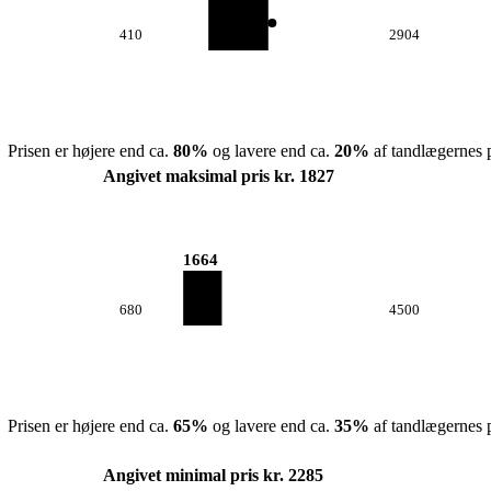
410
2904
Prisen er højere end ca.
80
%
og lavere end ca.
20
%
af tandlægernes p
Angivet maksimal pris kr. 1827
1664
680
4500
Prisen er højere end ca.
65
%
og lavere end ca.
35
%
af tandlægernes p
Angivet minimal pris kr. 2285