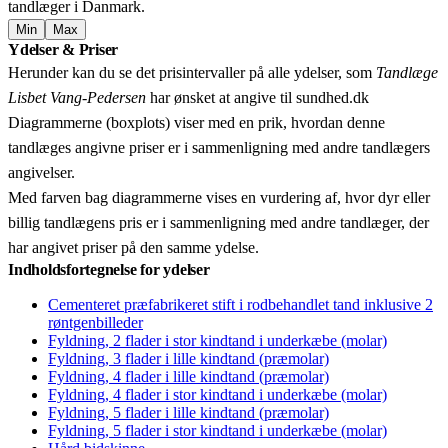
tandlæger i Danmark.
Min
Max
Leaflet
|
© OpenStreetMap contributors © CARTO
Ydelser & Priser
+
Herunder kan du se det prisintervaller på alle ydelser, som
Tandlæge
−
Lisbet Vang-Pedersen
har ønsket at angive til sundhed.dk
Diagrammerne (boxplots) viser med en prik, hvordan denne
tandlæges angivne priser er i sammenligning med andre tandlægers
angivelser.
Med farven bag diagrammerne vises en vurdering af, hvor dyr eller
billig tandlægens pris er i sammenligning med andre tandlæger, der
har angivet priser på den samme ydelse.
Indholdsfortegnelse for ydelser
Cementeret præfabrikeret stift i rodbehandlet tand inklusive 2
røntgenbilleder
Fyldning, 2 flader i stor kindtand i underkæbe (molar)
Fyldning, 3 flader i lille kindtand (præmolar)
Fyldning, 4 flader i lille kindtand (præmolar)
Fyldning, 4 flader i stor kindtand i underkæbe (molar)
Fyldning, 5 flader i lille kindtand (præmolar)
Fyldning, 5 flader i stor kindtand i underkæbe (molar)