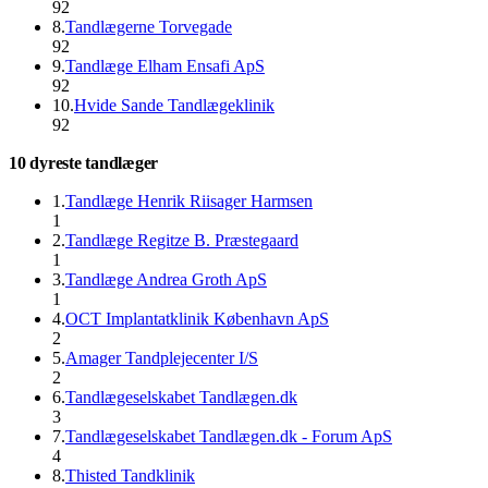
92
8
.
Tandlægerne Torvegade
92
9
.
Tandlæge Elham Ensafi ApS
92
10
.
Hvide Sande Tandlægeklinik
92
10 dyreste tandlæger
1
.
Tandlæge Henrik Riisager Harmsen
1
2
.
Tandlæge Regitze B. Præstegaard
1
3
.
Tandlæge Andrea Groth ApS
1
4
.
OCT Implantatklinik København ApS
2
5
.
Amager Tandplejecenter I/S
2
6
.
Tandlægeselskabet Tandlægen.dk
3
7
.
Tandlægeselskabet Tandlægen.dk - Forum ApS
4
8
.
Thisted Tandklinik