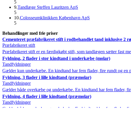
5
9
.
Tandlæge Steffen Lauritzen ApS
5
10
.
Colosseumklinikken København ApS
5
Behandlinger med frie priser
Cementeret præfabrikeret stift i rodbehandlet tand inklusive 2 r
Præfabrikeret stift
Præfabrikeret stift er en færdigkøbt stift, som tandlægen sætter fast m
Fyldning, 2 flader i stor kindtand i underkæbe (molar)
Tandfyldninger
Gælder kun underkæbe. En kindtand har fem flader, fire rundt og en på
Fyldning, 3 flader i lille kindtand (præmolar)
Tandfyldninger
Gælder både overkæbe og underkæbe. En kindtand har fem flader, fire 
Fyldning, 4 flader i lille kindtand (præmolar)
Tandfyldninger
Gælder både overkæbe og underkæbe. En kindtand har fem flader, fire 
Fyldning, 4 flader i stor kindtand i underkæbe (molar)
Tandfyldninger
Gælder kun underkæbe. En kindtand har fem flader, fire rundt og en på