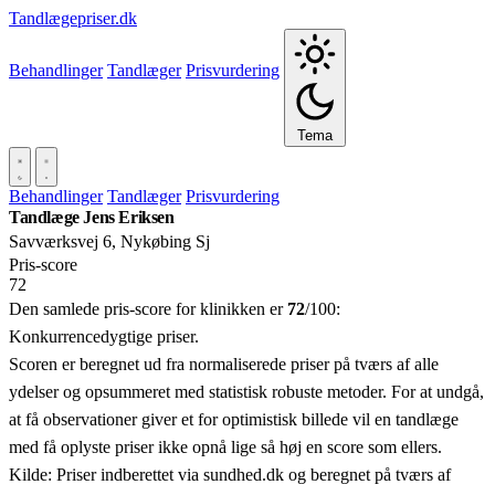
Tandlægepriser.dk
Behandlinger
Tandlæger
Prisvurdering
Tema
Behandlinger
Tandlæger
Prisvurdering
Tandlæge Jens Eriksen
Savværksvej 6, Nykøbing Sj
Pris‑score
72
Den samlede pris-score for klinikken er
72
/100:
Konkurrencedygtige priser.
Scoren er beregnet ud fra normaliserede priser på tværs af alle
ydelser og opsummeret med statistisk robuste metoder. For at undgå,
at få observationer giver et for optimistisk billede vil en tandlæge
med få oplyste priser ikke opnå lige så høj en score som ellers.
Kilde: Priser indberettet via sundhed.dk og beregnet på tværs af