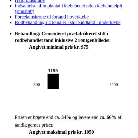
Hård bidskinne
Indsættelse af implantat i kæbebenet uden kæbehuleløft
(sinusløft)
Porcelænskrone til fortand i overkæbe
Rodbehandling i 4 kanaler i stor kindtand i underkæbe
Behandling: Cementeret præfabrikeret stift i
rodbehandlet tand inklusive 2 røntgenbilleder
Angivet minimal pris kr. 975
1196
300
4500
Prisen er højere end ca.
34
%
og lavere end ca.
66
%
af
tandlægernes priser.
Angivet maksimal pris kr. 1050