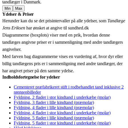
tandlæger i Danmark.
Min
Max
Leaflet
|
© OpenStreetMap contributors © CARTO
Ydelser & Priser
+
Herunder kan du se det prisintervaller på alle ydelser, som
Tandlæge
−
Jens Eriksen
har ønsket at angive til sundhed.dk
Diagrammerne (boxplots) viser med en prik, hvordan denne
tandlæges angivne priser er i sammenligning med andre tandlægers
angivelser.
Med farven bag diagrammerne vises en vurdering af, hvor dyr eller
billig tandlægens pris er i sammenligning med andre tandlæger, der
har angivet priser på den samme ydelse.
Indholdsfortegnelse for ydelser
Cementeret præfabrikeret stift i rodbehandlet tand inklusive 2
røntgenbilleder
Fyldning, 2 flader i stor kindtand i underkæbe (molar)
Fyldning, 3 flader i lille kindtand (præmolar)
Fyldning, 4 flader i lille kindtand (præmolar)
Fyldning, 4 flader i stor kindtand i underkæbe (molar)
Fyldning, 5 flader i lille kindtand (præmolar)
Fyldning, 5 flader i stor kindtand i underkæbe (molar)