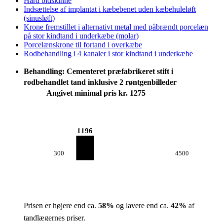
Hård bidskinne
Indsættelse af implantat i kæbebenet uden kæbehuleløft
(sinusløft)
Krone fremstillet i alternativt metal med påbrændt porcelæn
på stor kindtand i underkæbe (molar)
Porcelænskrone til fortand i overkæbe
Rodbehandling i 4 kanaler i stor kindtand i underkæbe
Behandling: Cementeret præfabrikeret stift i
rodbehandlet tand inklusive 2 røntgenbilleder
Angivet minimal pris kr. 1275
1196
300
4500
Prisen er højere end ca.
58
%
og lavere end ca.
42
%
af
tandlægernes priser.