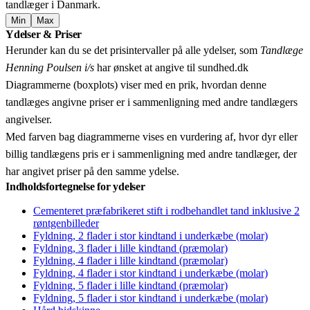
tandlæger i Danmark.
Min
Max
Leaflet
|
© OpenStreetMap contributors © CARTO
Ydelser & Priser
+
Herunder kan du se det prisintervaller på alle ydelser, som
Tandlæge
−
Henning Poulsen i/s
har ønsket at angive til sundhed.dk
Diagrammerne (boxplots) viser med en prik, hvordan denne
tandlæges angivne priser er i sammenligning med andre tandlægers
angivelser.
Med farven bag diagrammerne vises en vurdering af, hvor dyr eller
billig tandlægens pris er i sammenligning med andre tandlæger, der
har angivet priser på den samme ydelse.
Indholdsfortegnelse for ydelser
Cementeret præfabrikeret stift i rodbehandlet tand inklusive 2
røntgenbilleder
Fyldning, 2 flader i stor kindtand i underkæbe (molar)
Fyldning, 3 flader i lille kindtand (præmolar)
Fyldning, 4 flader i lille kindtand (præmolar)
Fyldning, 4 flader i stor kindtand i underkæbe (molar)
Fyldning, 5 flader i lille kindtand (præmolar)
Fyldning, 5 flader i stor kindtand i underkæbe (molar)