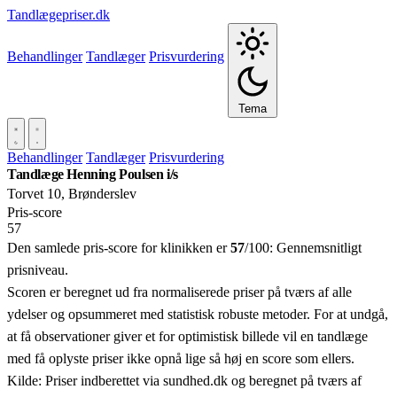
Tandlægepriser.dk
Behandlinger
Tandlæger
Prisvurdering
Tema
Behandlinger
Tandlæger
Prisvurdering
Tandlæge Henning Poulsen i/s
Torvet 10, Brønderslev
Pris‑score
57
Den samlede pris-score for klinikken er
57
/100:
Gennemsnitligt
prisniveau.
Scoren er beregnet ud fra normaliserede priser på tværs af alle
ydelser og opsummeret med statistisk robuste metoder. For at undgå,
at få observationer giver et for optimistisk billede vil en tandlæge
med få oplyste priser ikke opnå lige så høj en score som ellers.
Kilde: Priser indberettet via sundhed.dk og beregnet på tværs af