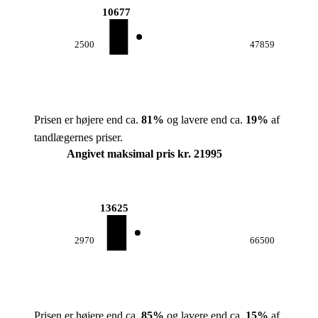
10677
2500
47859
Prisen er højere end ca.
81
%
og lavere end ca.
19
%
af
tandlægernes priser.
Angivet maksimal pris kr. 21995
13625
2970
66500
Prisen er højere end ca.
85
%
og lavere end ca.
15
%
af