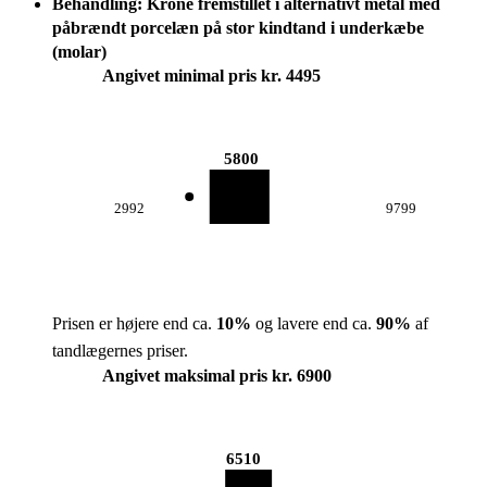
Behandling: Krone fremstillet i alternativt metal med
påbrændt porcelæn på stor kindtand i underkæbe
(molar)
Angivet minimal pris kr. 4495
5800
2992
9799
Prisen er højere end ca.
10
%
og lavere end ca.
90
%
af
tandlægernes priser.
Angivet maksimal pris kr. 6900
6510