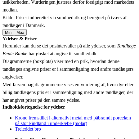
usikkerheden. Vurderingen justeres derfor forsigtigt mod markedets
median.
Kilde: Priser indberettet via sundhed.dk og beregnet på tværs af
tandlæger i Danmark.
Min
Max
Leaflet
|
© OpenStreetMap contributors © CARTO
Ydelser & Priser
+
Herunder kan du se det prisintervaller på alle ydelser, som
Tandlæge
−
Bente Bunke
har ønsket at angive til sundhed.dk
Diagrammerne (boxplots) viser med en prik, hvordan denne
tandlæges angivne priser er i sammenligning med andre tandlægers
angivelser.
Med farven bag diagrammerne vises en vurdering af, hvor dyr eller
billig tandlægens pris er i sammenligning med andre tandlæger, der
har angivet priser på den samme ydelse.
Indholdsfortegnelse for ydelser
Krone fremstillet i alternativt metal med påbrændt porcelæn
på stor kindtand i underkæbe (molar)
Treleddet bro