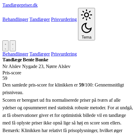
Tandlægepriser.dk
Behandlinger
Tandlæger
Prisvurdering
Tema
Behandlinger
Tandlæger
Prisvurdering
Tandlæge Bente Bunke
Nr Alslev Nygade 23, Nørre Alslev
Pris‑score
59
Den samlede pris-score for klinikken er
59
/100:
Gennemsnitligt
prisniveau.
Scoren er beregnet ud fra normaliserede priser på tværs af alle
ydelser og opsummeret med statistisk robuste metoder. For at undgå,
at få observationer giver et for optimistisk billede vil en tandlæge
med få oplyste priser ikke opnå lige så høj en score som ellers.
Bemærk: Klinikken har relativt få prisoplysninger, hvilket øger