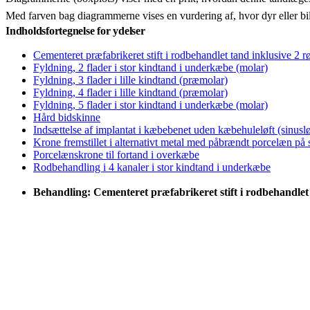
Med farven bag diagrammerne vises en vurdering af, hvor dyr eller bi
Indholdsfortegnelse for ydelser
Cementeret præfabrikeret stift i rodbehandlet tand inklusive 2 r
Fyldning, 2 flader i stor kindtand i underkæbe (molar)
Fyldning, 3 flader i lille kindtand (præmolar)
Fyldning, 4 flader i lille kindtand (præmolar)
Fyldning, 5 flader i stor kindtand i underkæbe (molar)
Hård bidskinne
Indsættelse af implantat i kæbebenet uden kæbehuleløft (sinuslø
Krone fremstillet i alternativt metal med påbrændt porcelæn på
Porcelænskrone til fortand i overkæbe
Rodbehandling i 4 kanaler i stor kindtand i underkæbe
Behandling: Cementeret præfabrikeret stift i rodbehandlet 