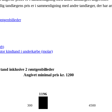
llig tandlægens pris er i sammenligning med andre tandlæger, der har a
øntgenbilleder
ft)
 stor kindtand i underkæbe (molar)
tand inklusive 2 røntgenbilleder
Angivet minimal pris kr. 1200
1196
300
4500