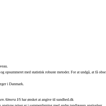
iveau.
 og opsummeret med statistisk robuste metoder. For at undgå, at få obser
læger i Danmark.
ken Almera I/S
har ønsket at angive til sundhed.dk
 angivne priser er i sammenligning med andre tandlægers angivelser.