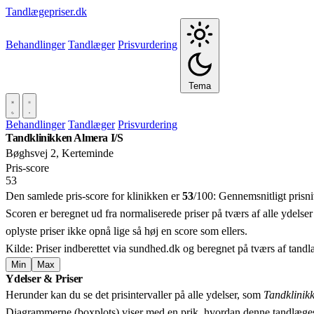
Tandlægepriser.dk
Behandlinger
Tandlæger
Prisvurdering
Tema
Behandlinger
Tandlæger
Prisvurdering
Tandklinikken Almera I/S
Bøghsvej 2, Kerteminde
Pris‑score
53
Den samlede pris-score for klinikken er
53
/100:
Gennemsnitligt prisn
Scoren er beregnet ud fra normaliserede priser på tværs af alle ydelser
oplyste priser ikke opnå lige så høj en score som ellers.
Kilde: Priser indberettet via sundhed.dk og beregnet på tværs af tand
Min
Max
Ydelser & Priser
+
Herunder kan du se det prisintervaller på alle ydelser, som
Tandklinik
−
Diagrammerne (boxplots) viser med en prik, hvordan denne tandlæges