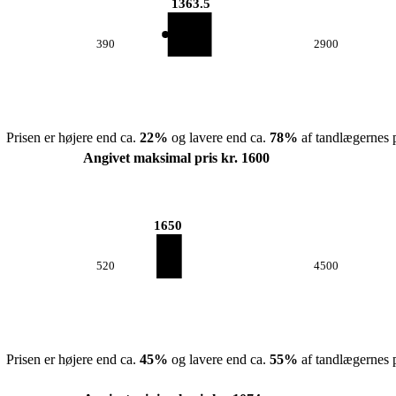
1363.5
390
2900
Prisen er højere end ca.
22
%
og lavere end ca.
78
%
af tandlægernes p
Angivet maksimal pris kr. 1600
1650
520
4500
Prisen er højere end ca.
45
%
og lavere end ca.
55
%
af tandlægernes p