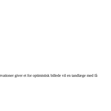
vationer giver et for optimistisk billede vil en tandlæge med få
Leaflet
|
© OpenStreetMap contributors © CARTO