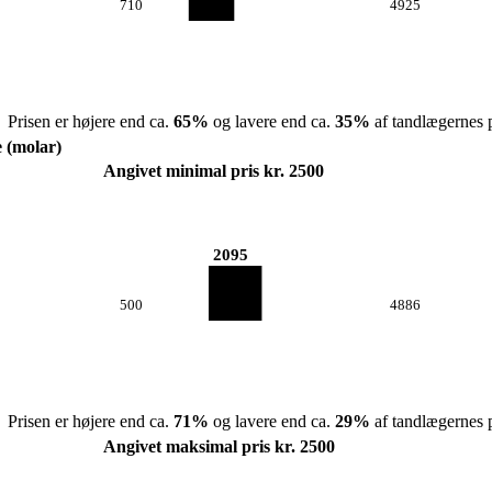
710
4925
Prisen er højere end ca.
65
%
og lavere end ca.
35
%
af tandlægernes p
e (molar)
Angivet minimal pris kr. 2500
2095
500
4886
Prisen er højere end ca.
71
%
og lavere end ca.
29
%
af tandlægernes p
Angivet maksimal pris kr. 2500