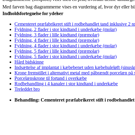
Med farven bag diagrammerne vises en vurdering af, hvor dyr eller bi
Indholdsfortegnelse for ydelser
Cementeret præfabrikeret stift i rodbehandlet tand inklusive 2 r
Fyldning, 2 flader i stor kindtand i underkæbe (molar)
Fyldning, 3 flader i lille kindtand (præmolar)
Fyldning, 4 flader i lille kindtand (præmolar)
Fyldning, 4 flader i stor kindtand i underkæbe (molar)
Fyldning, 5 flader i lille kindtand (præmolar)
Fyldning, 5 flader i stor kindtand i underkæbe (molar)
Hård bidskinne
Indsættelse af implantat i kæbebenet uden kæbehuleløft (sinuslø
Krone fremstillet i alternativt metal med påbrændt porcelæn på
Porcelænskrone til fortand i overkæbe
Rodbehandling i 4 kanaler i stor kindtand i underkæbe
Treleddet bro
Behandling: Cementeret præfabrikeret stift i rodbehandlet 