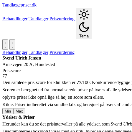
Tandlægepriser.dk
Behandlinger
Tandlæger
Prisvurdering
Tema
Behandlinger
Tandlæger
Prisvurdering
Svend Ulrich Jensen
Amtsvejen 20 A, Hundested
Pris‑score
77
Den samlede pris-score for klinikken er
77
/100:
Konkurrencedygtige p
Scoren er beregnet ud fra normaliserede priser på tværs af alle ydelser
oplyste priser ikke opnå lige så høj en score som ellers.
Kilde: Priser indberettet via sundhed.dk og beregnet på tværs af tand
Min
Max
Ydelser & Priser
+
Herunder kan du se det prisintervaller på alle ydelser, som
Svend Ulri
−
Diagrammerne (boxplots) viser med en prik, hvordan denne tandlæges