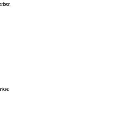
riser.
iser.