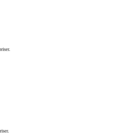
riser.
iser.