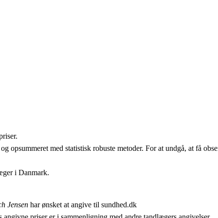
riser.
 og opsummeret med statistisk robuste metoder. For at undgå, at få obser
læger i Danmark.
ch Jensen
har ønsket at angive til sundhed.dk
 angivne priser er i sammenligning med andre tandlægers angivelser.