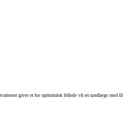
vationer giver et for optimistisk billede vil en tandlæge med få
Leaflet
|
© OpenStreetMap contributors © CARTO