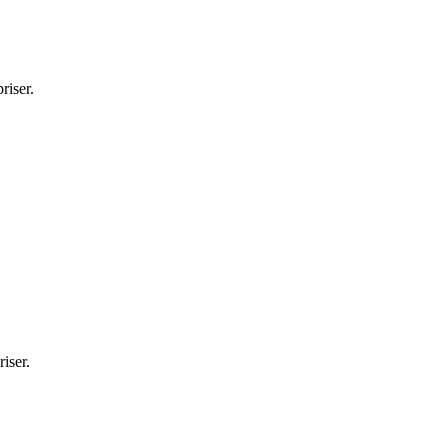
riser.
iser.