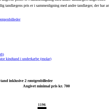
llig tandlægens pris er i sammenligning med andre tandlæger, der har a
øntgenbilleder
ft)
 stor kindtand i underkæbe (molar)
tand inklusive 2 røntgenbilleder
Angivet minimal pris kr. 700
1196