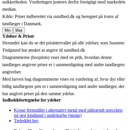
usikkerheden. Vurderingen justeres derfor forsigtigt mod markedets
median.
Kilde: Priser indberettet via sundhed.dk og beregnet på tværs af
tandlæger i Danmark.
Min
Max
Leaflet
|
© OpenStreetMap contributors © CARTO
Ydelser & Priser
+
Herunder kan du se det prisintervaller på alle ydelser, som
Susanne
−
Yndgaard
har ønsket at angive til sundhed.dk
Diagrammerne (boxplots) viser med en prik, hvordan denne
tandlæges angivne priser er i sammenligning med andre tandlægers
angivelser.
Med farven bag diagrammerne vises en vurdering af, hvor dyr eller
billig tandlægens pris er i sammenligning med andre tandlæger, der
har angivet priser på den samme ydelse.
Indholdsfortegnelse for ydelser
Krone fremstillet i alternativt metal med påbrændt porcelæn
på stor kindtand i underkæbe (molar)
Treleddet bro