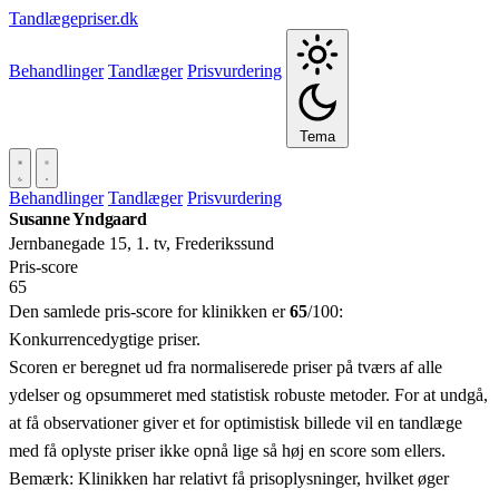
Tandlægepriser.dk
Behandlinger
Tandlæger
Prisvurdering
Tema
Behandlinger
Tandlæger
Prisvurdering
Susanne Yndgaard
Jernbanegade 15, 1. tv, Frederikssund
Pris‑score
65
Den samlede pris-score for klinikken er
65
/100:
Konkurrencedygtige priser.
Scoren er beregnet ud fra normaliserede priser på tværs af alle
ydelser og opsummeret med statistisk robuste metoder. For at undgå,
at få observationer giver et for optimistisk billede vil en tandlæge
med få oplyste priser ikke opnå lige så høj en score som ellers.
Bemærk: Klinikken har relativt få prisoplysninger, hvilket øger