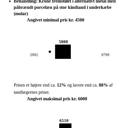
Behandling: Krone fremstillet i alternativt metal med
påbrændt porcelæn på stor kindtand i underkæbe
(molar)
Angivet minimal pris kr. 4500
5800
2992
9799
Prisen er højere end ca.
12
%
og lavere end ca.
88
%
af
tandlægernes priser.
Angivet maksimal pris kr. 6000
6510