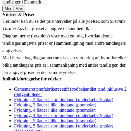
tandlæger i Danmark.
Min
Max
Leaflet
|
© OpenStreetMap contributors © CARTO
Ydelser & Priser
+
Herunder kan du se det prisintervaller på alle ydelser, som
Susanne
−
Thrane Aps
har ønsket at angive til sundhed.dk
Diagrammerne (boxplots) viser med en prik, hvordan denne
tandlæges angivne priser er i sammenligning med andre tandlægers
angivelser.
Med farven bag diagrammerne vises en vurdering af, hvor dyr eller
billig tandlægens pris er i sammenligning med andre tandlæger, der
har angivet priser på den samme ydelse.
Indholdsfortegnelse for ydelser
Cementeret præfabrikeret stift i rodbehandlet tand inklusive 2
røntgenbilleder
Fyldning, 2 flader i stor kindtand i underkæbe (molar)
Fyldning, 3 flader i lille kindtand (præmolar)
Fyldning, 4 flader i lille kindtand (præmolar)
Fyldning, 4 flader i stor kindtand i underkæbe (molar)
Fyldning, 5 flader i lille kindtand (præmolar)
Fyldning, 5 flader i stor kindtand i underkæbe (molar)