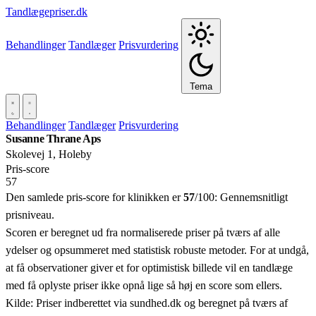
Tandlægepriser.dk
Behandlinger
Tandlæger
Prisvurdering
Tema
Behandlinger
Tandlæger
Prisvurdering
Susanne Thrane Aps
Skolevej 1, Holeby
Pris‑score
57
Den samlede pris-score for klinikken er
57
/100:
Gennemsnitligt
prisniveau.
Scoren er beregnet ud fra normaliserede priser på tværs af alle
ydelser og opsummeret med statistisk robuste metoder. For at undgå,
at få observationer giver et for optimistisk billede vil en tandlæge
med få oplyste priser ikke opnå lige så høj en score som ellers.
Kilde: Priser indberettet via sundhed.dk og beregnet på tværs af