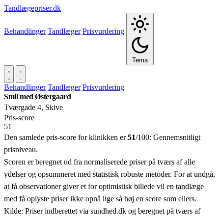
Tandlægepriser.dk
Behandlinger
Tandlæger
Prisvurdering
Tema
Behandlinger
Tandlæger
Prisvurdering
Smil med Østergaard
Tværgade 4, Skive
Pris‑score
51
Den samlede pris-score for klinikken er
51
/100:
Gennemsnitligt
prisniveau.
Scoren er beregnet ud fra normaliserede priser på tværs af alle
ydelser og opsummeret med statistisk robuste metoder. For at undgå,
at få observationer giver et for optimistisk billede vil en tandlæge
med få oplyste priser ikke opnå lige så høj en score som ellers.
Kilde: Priser indberettet via sundhed.dk og beregnet på tværs af