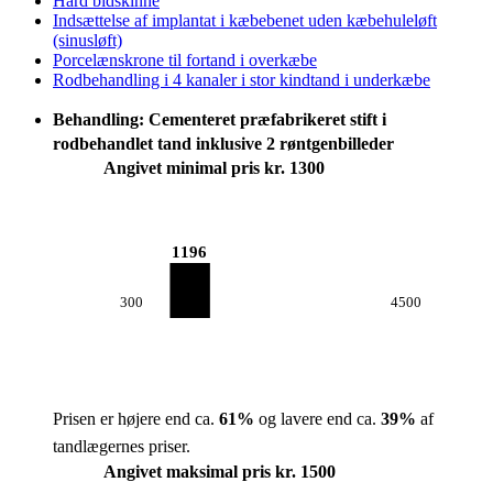
Hård bidskinne
Indsættelse af implantat i kæbebenet uden kæbehuleløft
(sinusløft)
Porcelænskrone til fortand i overkæbe
Rodbehandling i 4 kanaler i stor kindtand i underkæbe
Behandling: Cementeret præfabrikeret stift i
rodbehandlet tand inklusive 2 røntgenbilleder
Angivet minimal pris kr. 1300
1196
300
4500
Prisen er højere end ca.
61
%
og lavere end ca.
39
%
af
tandlægernes priser.
Angivet maksimal pris kr. 1500