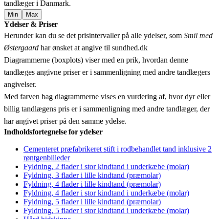
tandlæger i Danmark.
Min
Max
Leaflet
|
© OpenStreetMap contributors © CARTO
Ydelser & Priser
+
Herunder kan du se det prisintervaller på alle ydelser, som
Smil med
−
Østergaard
har ønsket at angive til sundhed.dk
Diagrammerne (boxplots) viser med en prik, hvordan denne
tandlæges angivne priser er i sammenligning med andre tandlægers
angivelser.
Med farven bag diagrammerne vises en vurdering af, hvor dyr eller
billig tandlægens pris er i sammenligning med andre tandlæger, der
har angivet priser på den samme ydelse.
Indholdsfortegnelse for ydelser
Cementeret præfabrikeret stift i rodbehandlet tand inklusive 2
røntgenbilleder
Fyldning, 2 flader i stor kindtand i underkæbe (molar)
Fyldning, 3 flader i lille kindtand (præmolar)
Fyldning, 4 flader i lille kindtand (præmolar)
Fyldning, 4 flader i stor kindtand i underkæbe (molar)
Fyldning, 5 flader i lille kindtand (præmolar)
Fyldning, 5 flader i stor kindtand i underkæbe (molar)