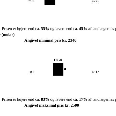
710
4925
Prisen er højere end ca.
55
%
og lavere end ca.
45
%
af tandlægernes p
e (molar)
Angivet minimal pris kr. 2340
1850
100
4312
Prisen er højere end ca.
83
%
og lavere end ca.
17
%
af tandlægernes p
Angivet maksimal pris kr. 2500