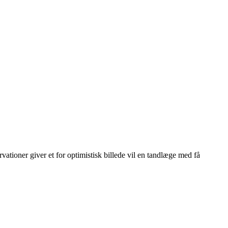
vationer giver et for optimistisk billede vil en tandlæge med få
Leaflet
|
© OpenStreetMap contributors © CARTO