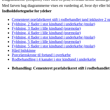
Med farven bag diagrammerne vises en vurdering af, hvor dyr eller bi
Indholdsfortegnelse for ydelser
Cementeret præfabrikeret stift i rodbehandlet tand inklusive 2 r
Fyldning, 2 flader i stor kindtand i underkæbe (molar)
Fyldning, 3 flader i lille kindtand (præmolar)
Fyldning, 4 flader i lille kindtand (præmolar)
Fyldning, 4 flader i stor kindtand i underkæbe (molar)
Fyldning, 5 flader i lille kindtand (præmolar)
Fyldning, 5 flader i stor kindtand i underkæbe (molar)
Hård bidskinne
Porcelænskrone til fortand i overkæbe
Rodbehandling i 4 kanaler i stor kindtand i underkæbe
Behandling: Cementeret præfabrikeret stift i rodbehandlet 