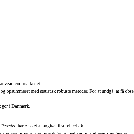
isniveau end markedet.
 og opsummeret med statistisk robuste metoder. For at undgå, at få obser
læger i Danmark.
 Thorsted
har ønsket at angive til sundhed.dk
 angivne priser er i sammenligning med andre tandlægers angivelser.