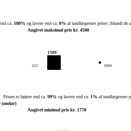
 end ca.
100
%
og lavere end ca.
0
%
af tandlægernes priser.
(blandt de a
Angivet maksimal pris kr. 4500
1500
422
5000
Prisen er højere end ca.
99
%
og lavere end ca.
1
%
af tandlægernes pr
e (molar)
Angivet minimal pris kr. 1770