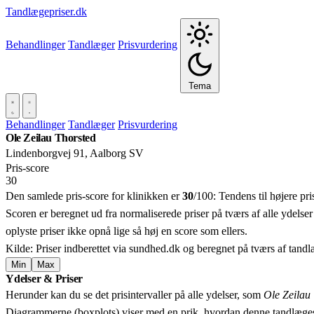
Tandlægepriser.dk
Behandlinger
Tandlæger
Prisvurdering
Tema
Behandlinger
Tandlæger
Prisvurdering
Ole Zeilau Thorsted
Lindenborgvej 91, Aalborg SV
Pris‑score
30
Den samlede pris-score for klinikken er
30
/100:
Tendens til højere pr
Scoren er beregnet ud fra normaliserede priser på tværs af alle ydelser
oplyste priser ikke opnå lige så høj en score som ellers.
Kilde: Priser indberettet via sundhed.dk og beregnet på tværs af tand
Min
Max
Ydelser & Priser
+
Herunder kan du se det prisintervaller på alle ydelser, som
Ole Zeilau
−
Diagrammerne (boxplots) viser med en prik, hvordan denne tandlæges