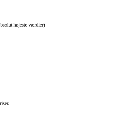
bsolut højeste værdier)
iser.