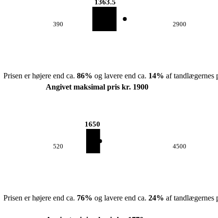
1363.5
390
2900
Prisen er højere end ca.
86
%
og lavere end ca.
14
%
af tandlægernes p
Angivet maksimal pris kr. 1900
1650
520
4500
Prisen er højere end ca.
76
%
og lavere end ca.
24
%
af tandlægernes p