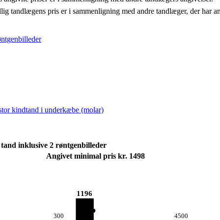
llig tandlægens pris er i sammenligning med andre tandlæger, der har a
øntgenbilleder
 stor kindtand i underkæbe (molar)
tand inklusive 2 røntgenbilleder
Angivet minimal pris kr. 1498
1196
300
4500