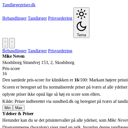
Tandlægepriser.dk
Behandlinger
Tandlæger
Prisvurdering
Tema
Behandlinger
Tandlæger
Prisvurdering
Mike Neven
Skodsborg Strandvej 153, 2, Skodsborg
Pris‑score
16
Den samlede pris-score for klinikken er
16
/100:
Markant højere prisn
Scoren er beregnet ud fra normaliserede priser på tværs af alle ydelser
oplyste priser ikke opnå lige så høj en score som ellers.
Kilde: Priser indberettet via sundhed.dk og beregnet på tværs af tand
Min
Max
Ydelser & Priser
+
Herunder kan du se det prisintervaller på alle ydelser, som
Mike Neve
−
Diagrammerne (boxplots) viser med en prik, hvordan denne tandlæges