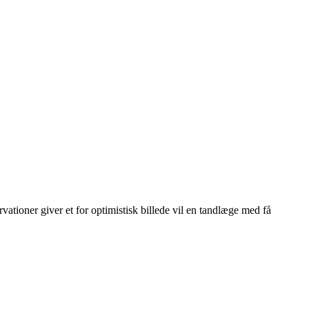
vationer giver et for optimistisk billede vil en tandlæge med få
Leaflet
|
© OpenStreetMap contributors © CARTO