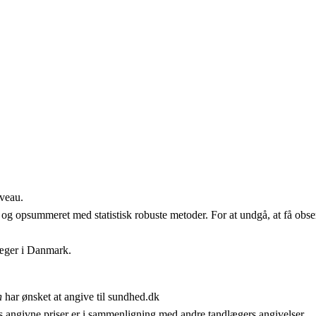
iveau.
 og opsummeret med statistisk robuste metoder. For at undgå, at få obser
læger i Danmark.
n
har ønsket at angive til sundhed.dk
 angivne priser er i sammenligning med andre tandlægers angivelser.