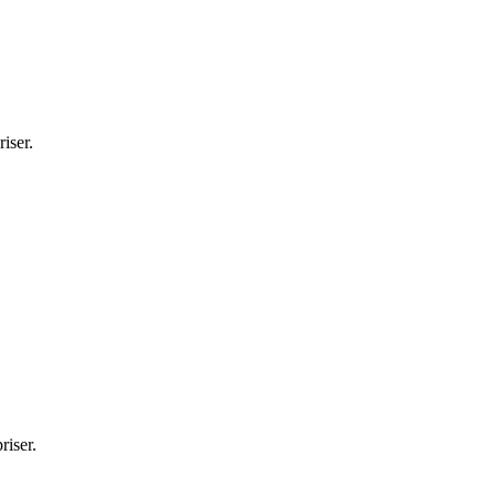
iser.
riser.