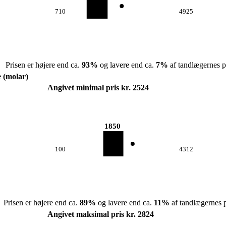
710
4925
Prisen er højere end ca.
93
%
og lavere end ca.
7
%
af tandlægernes pr
e (molar)
Angivet minimal pris kr. 2524
1850
100
4312
Prisen er højere end ca.
89
%
og lavere end ca.
11
%
af tandlægernes p
Angivet maksimal pris kr. 2824