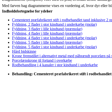
Med farven bag diagrammerne vises en vurdering af, hvor dyr eller bi
Indholdsfortegnelse for ydelser
Cementeret præfabrikeret stift i rodbehandlet tand inklusive 2 r
Fyldning, 2 flader i stor kindtand i underkæbe (molar)
Fyldning, 3 flader i lille kindtand (præmolar)
Fyldning, 4 flader i lille kindtand (præmolar)
Fyldning, 4 flader i stor kindtand i underkæbe (molar)
Fyldning, 5 flader i lille kindtand (præmolar)
Fyldning, 5 flader i stor kindtand i underkæbe (molar)
Hård bidskinne
Krone fremstillet i alternativt metal med påbrændt porcelæn på
Porcelænskrone til fortand i overkæbe
Rodbehandling i 4 kanaler i stor kindtand i underkæbe
Behandling: Cementeret præfabrikeret stift i rodbehandlet 