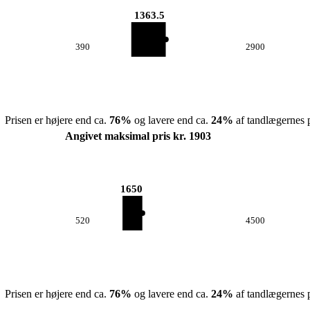
1363.5
390
2900
Prisen er højere end ca.
76
%
og lavere end ca.
24
%
af tandlægernes p
Angivet maksimal pris kr. 1903
1650
520
4500
Prisen er højere end ca.
76
%
og lavere end ca.
24
%
af tandlægernes p