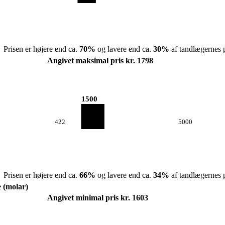
Prisen er højere end ca.
70
%
og lavere end ca.
30
%
af tandlægernes p
Angivet maksimal pris kr. 1798
1500
422
5000
Prisen er højere end ca.
66
%
og lavere end ca.
34
%
af tandlægernes p
e (molar)
Angivet minimal pris kr. 1603