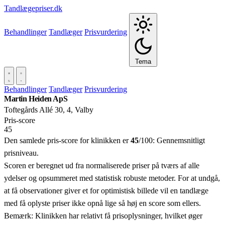
Tandlægepriser.dk
Behandlinger
Tandlæger
Prisvurdering
Tema
Behandlinger
Tandlæger
Prisvurdering
Martin Heiden ApS
Toftegårds Allé 30, 4, Valby
Pris‑score
45
Den samlede pris-score for klinikken er
45
/100:
Gennemsnitligt
prisniveau.
Scoren er beregnet ud fra normaliserede priser på tværs af alle
ydelser og opsummeret med statistisk robuste metoder. For at undgå,
at få observationer giver et for optimistisk billede vil en tandlæge
med få oplyste priser ikke opnå lige så høj en score som ellers.
Bemærk: Klinikken har relativt få prisoplysninger, hvilket øger