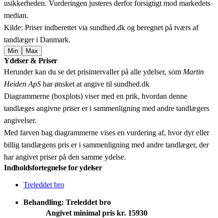
usikkerheden. Vurderingen justeres derfor forsigtigt mod markedets
median.
Kilde: Priser indberettet via sundhed.dk og beregnet på tværs af
tandlæger i Danmark.
Min
Max
Leaflet
|
© OpenStreetMap contributors © CARTO
Ydelser & Priser
+
Herunder kan du se det prisintervaller på alle ydelser, som
Martin
−
Heiden ApS
har ønsket at angive til sundhed.dk
Diagrammerne (boxplots) viser med en prik, hvordan denne
tandlæges angivne priser er i sammenligning med andre tandlægers
angivelser.
Med farven bag diagrammerne vises en vurdering af, hvor dyr eller
billig tandlægens pris er i sammenligning med andre tandlæger, der
har angivet priser på den samme ydelse.
Indholdsfortegnelse for ydelser
Treleddet bro
Behandling: Treleddet bro
Angivet minimal pris kr. 15930