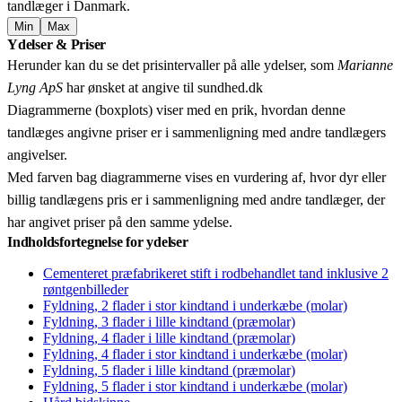
tandlæger i Danmark.
Min
Max
Leaflet
|
© OpenStreetMap contributors © CARTO
Ydelser & Priser
+
Herunder kan du se det prisintervaller på alle ydelser, som
Marianne
−
Lyng ApS
har ønsket at angive til sundhed.dk
Diagrammerne (boxplots) viser med en prik, hvordan denne
tandlæges angivne priser er i sammenligning med andre tandlægers
angivelser.
Med farven bag diagrammerne vises en vurdering af, hvor dyr eller
billig tandlægens pris er i sammenligning med andre tandlæger, der
har angivet priser på den samme ydelse.
Indholdsfortegnelse for ydelser
Cementeret præfabrikeret stift i rodbehandlet tand inklusive 2
røntgenbilleder
Fyldning, 2 flader i stor kindtand i underkæbe (molar)
Fyldning, 3 flader i lille kindtand (præmolar)
Fyldning, 4 flader i lille kindtand (præmolar)
Fyldning, 4 flader i stor kindtand i underkæbe (molar)
Fyldning, 5 flader i lille kindtand (præmolar)
Fyldning, 5 flader i stor kindtand i underkæbe (molar)