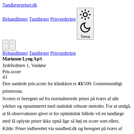
Tandlægepriser.dk
Behandlinger
Tandlæger
Prisvurdering
Tema
Behandlinger
Tandlæger
Prisvurdering
Marianne Lyng ApS
Jydeholmen 1, Vanløse
Pris‑score
43
Den samlede pris-score for klinikken er
43
/100:
Gennemsnitligt
prisniveau.
Scoren er beregnet ud fra normaliserede priser på tværs af alle
ydelser og opsummeret med statistisk robuste metoder. For at undgå,
at få observationer giver et for optimistisk billede vil en tandlæge
med få oplyste priser ikke opnå lige så høj en score som ellers.
Kilde: Priser indberettet via sundhed.dk og beregnet på tværs af