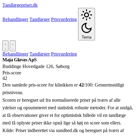
Tandlægepriser.dk
Behandlinger
Tandlæger
Prisvurdering
Tema
Behandlinger
Tandlæger
Prisvurdering
Maja Glavas ApS
Buddinge Hovedgade 126, Søborg
Pris‑score
42
Den samlede pris-score for klinikken er
42
/100:
Gennemsnitligt
prisniveau.
Scoren er beregnet ud fra normaliserede priser på tværs af alle
ydelser og opsummeret med statistisk robuste metoder. For at undgå,
at få observationer giver et for optimistisk billede vil en tandlæge
med få oplyste priser ikke opnå lige så høj en score som ellers.
Kilde: Priser indberettet via sundhed.dk og beregnet på tværs af