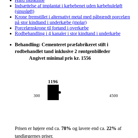
Hård bidskinne
Indsættelse af implantat i kæbebenet uden kæbehuleløft
(sinusløft)
Krone fremstillet i alternativt metal med påbrændt porcelæn
på stor kindtand i underkæbe (molar)
Porcelænskrone til fortand i overkæbe
Rodbehandling i 4 kanaler i stor kindtand i underkæbe
Behandling: Cementeret præfabrikeret stift i
rodbehandlet tand inklusive 2 røntgenbilleder
Angivet minimal pris kr. 1556
1196
300
4500
Prisen er højere end ca.
78
%
og lavere end ca.
22
%
af
tandlægernes priser.