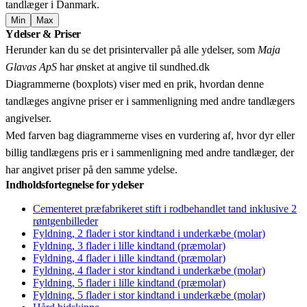
tandlæger i Danmark.
Min
Max
Leaflet
|
© OpenStreetMap contributors © CARTO
Ydelser & Priser
+
Herunder kan du se det prisintervaller på alle ydelser, som
Maja
−
Glavas ApS
har ønsket at angive til sundhed.dk
Diagrammerne (boxplots) viser med en prik, hvordan denne
tandlæges angivne priser er i sammenligning med andre tandlægers
angivelser.
Med farven bag diagrammerne vises en vurdering af, hvor dyr eller
billig tandlægens pris er i sammenligning med andre tandlæger, der
har angivet priser på den samme ydelse.
Indholdsfortegnelse for ydelser
Cementeret præfabrikeret stift i rodbehandlet tand inklusive 2
røntgenbilleder
Fyldning, 2 flader i stor kindtand i underkæbe (molar)
Fyldning, 3 flader i lille kindtand (præmolar)
Fyldning, 4 flader i lille kindtand (præmolar)
Fyldning, 4 flader i stor kindtand i underkæbe (molar)
Fyldning, 5 flader i lille kindtand (præmolar)
Fyldning, 5 flader i stor kindtand i underkæbe (molar)