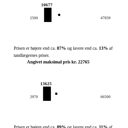
10677
2500
47859
Prisen er højere end ca.
87
%
og lavere end ca.
13
%
af
tandlægernes priser.
Angivet maksimal pris kr. 22765
13625
2970
66500
Prisen er højere end ca.
89
%
og lavere end ca.
11
%
af